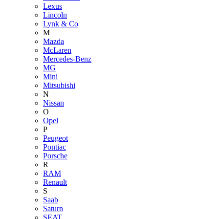
Lexus
Lincoln
Lynk & Co
M
Mazda
McLaren
Mercedes-Benz
MG
Mini
Mitsubishi
N
Nissan
O
Opel
P
Peugeot
Pontiac
Porsche
R
RAM
Renault
S
Saab
Saturn
SEAT