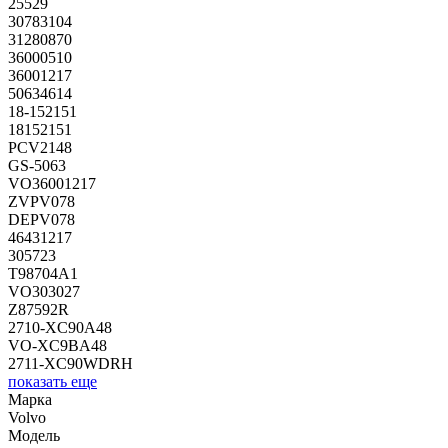
25529
30783104
31280870
36000510
36001217
50634614
18-152151
18152151
PCV2148
GS-5063
VO36001217
ZVPV078
DEPV078
46431217
305723
T98704A1
VO303027
Z87592R
2710-XC90A48
VO-XC9BA48
2711-XC90WDRH
показать еще
Марка
Volvo
Модель