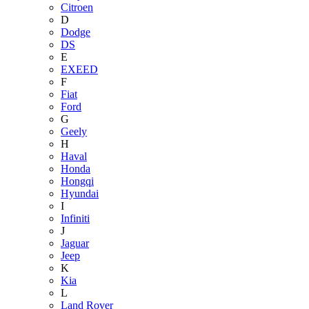
Citroen
D
Dodge
DS
E
EXEED
F
Fiat
Ford
G
Geely
H
Haval
Honda
Hongqi
Hyundai
I
Infiniti
J
Jaguar
Jeep
K
Kia
L
Land Rover