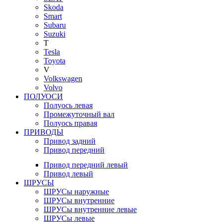
Skoda
Smart
Subaru
Suzuki
T
Tesla
Toyota
V
Volkswagen
Volvo
ПОЛУОСИ
Полуось левая
Промежуточный вал
Полуось правая
ПРИВОДЫ
Привод задний
Привод передний
Привод передний левый
Привод левый
ШРУСЫ
ШРУСы наружные
ШРУСы внутренние
ШРУСы внутренние левые
ШРУСы левые