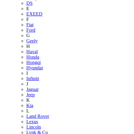
DS
E
EXEED
F
Fiat
Ford
G
Geely
H
Haval
Honda
Hongqi
Hyundai
I
Infiniti
J
Jaguar
Jeep
K
Kia
L
Land Rover
Lexus
Lincoln
Lynk & Co