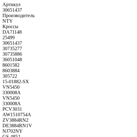
Артикул
30651437
Производитель
NTY
Кроссы
DA71148
25499
30651437
30735277
30735886
36051048
8601582
8603884
305722
15-01882-SX
VN5450
330008A
VN5450
330008A
PCV3031
AW1510754A
ZV3884RN2
DE3884RN1V
NJ702NY
GS-4852