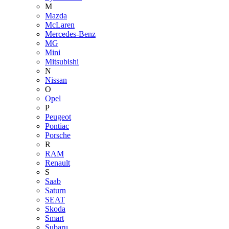
M
Mazda
McLaren
Mercedes-Benz
MG
Mini
Mitsubishi
N
Nissan
O
Opel
P
Peugeot
Pontiac
Porsche
R
RAM
Renault
S
Saab
Saturn
SEAT
Skoda
Smart
Subaru