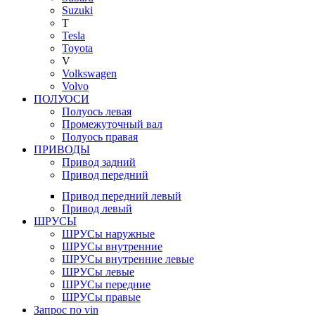
Suzuki
T
Tesla
Toyota
V
Volkswagen
Volvo
ПОЛУОСИ
Полуось левая
Промежуточный вал
Полуось правая
ПРИВОДЫ
Привод задний
Привод передний
Привод передний левый
Привод левый
ШРУСЫ
ШРУСы наружные
ШРУСы внутренние
ШРУСы внутренние левые
ШРУСы левые
ШРУСы передние
ШРУСы правые
Запрос по vin