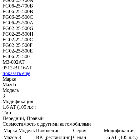
FG06-25-700A
FG06-25-700B
FG06-25-500B
FG06-25-500C
FG06-25-500A
FG02-25-500G
FG02-25-500H
FG02-25-500C
FG02-25-500F
FG02-25-500E
FG06-25-500
M3-002AT
0512-BL16AT
показать еще
Марка
Mazda
Модель
3
Модификация
1.6 AT (105 л.с.)
Тип
Передний, Правый
Совместимость с другими автомобилями
Марка
Модель
Поколение
Серия
Модификация
Mazda
3
BK [рестайлинг]
Седан
1.6 AT (105 л.с.)