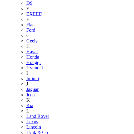
DS
E
EXEED
F
Fiat
Ford
G
Geely
H
Haval
Honda
Hongqi
Hyundai
I
Infiniti
J
Jaguar
Jeep
K
Kia
L
Land Rover
Lexus
Lincoln
Lynk & Co