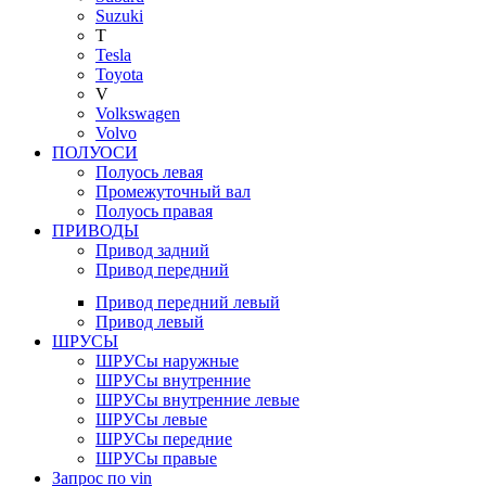
Suzuki
T
Tesla
Toyota
V
Volkswagen
Volvo
ПОЛУОСИ
Полуось левая
Промежуточный вал
Полуось правая
ПРИВОДЫ
Привод задний
Привод передний
Привод передний левый
Привод левый
ШРУСЫ
ШРУСы наружные
ШРУСы внутренние
ШРУСы внутренние левые
ШРУСы левые
ШРУСы передние
ШРУСы правые
Запрос по vin