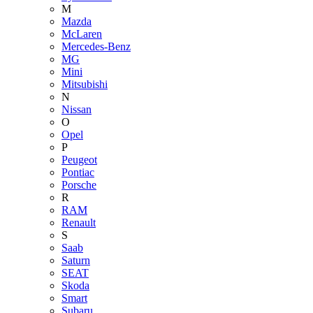
M
Mazda
McLaren
Mercedes-Benz
MG
Mini
Mitsubishi
N
Nissan
O
Opel
P
Peugeot
Pontiac
Porsche
R
RAM
Renault
S
Saab
Saturn
SEAT
Skoda
Smart
Subaru