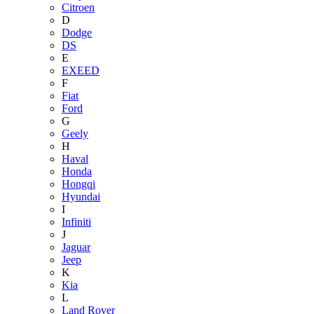
Citroen
D
Dodge
DS
E
EXEED
F
Fiat
Ford
G
Geely
H
Haval
Honda
Hongqi
Hyundai
I
Infiniti
J
Jaguar
Jeep
K
Kia
L
Land Rover