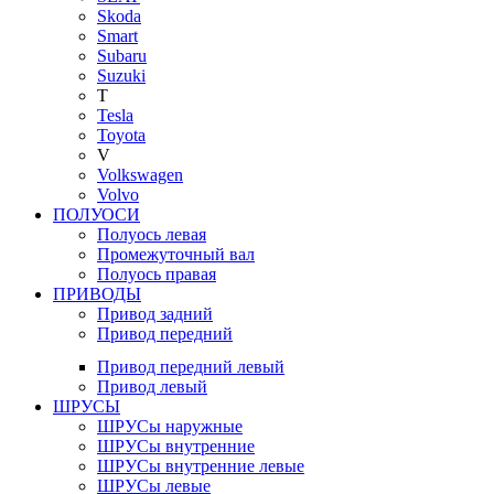
Skoda
Smart
Subaru
Suzuki
T
Tesla
Toyota
V
Volkswagen
Volvo
ПОЛУОСИ
Полуось левая
Промежуточный вал
Полуось правая
ПРИВОДЫ
Привод задний
Привод передний
Привод передний левый
Привод левый
ШРУСЫ
ШРУСы наружные
ШРУСы внутренние
ШРУСы внутренние левые
ШРУСы левые