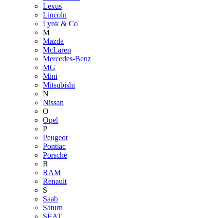
Lexus
Lincoln
Lynk & Co
M
Mazda
McLaren
Mercedes-Benz
MG
Mini
Mitsubishi
N
Nissan
O
Opel
P
Peugeot
Pontiac
Porsche
R
RAM
Renault
S
Saab
Saturn
SEAT