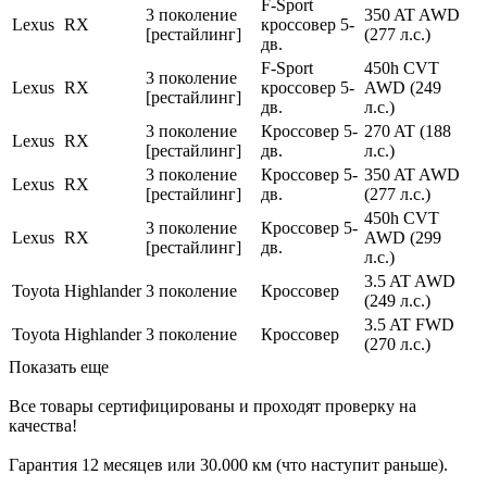
F-Sport
3 поколение
350 AT AWD
Lexus
RX
кроссовер 5-
[рестайлинг]
(277 л.с.)
дв.
F-Sport
450h CVT
3 поколение
Lexus
RX
кроссовер 5-
AWD (249
[рестайлинг]
дв.
л.с.)
3 поколение
Кроссовер 5-
270 AT (188
Lexus
RX
[рестайлинг]
дв.
л.с.)
3 поколение
Кроссовер 5-
350 AT AWD
Lexus
RX
[рестайлинг]
дв.
(277 л.с.)
450h CVT
3 поколение
Кроссовер 5-
Lexus
RX
AWD (299
[рестайлинг]
дв.
л.с.)
3.5 AT AWD
Toyota
Highlander
3 поколение
Кроссовер
(249 л.с.)
3.5 AT FWD
Toyota
Highlander
3 поколение
Кроссовер
(270 л.с.)
Показать еще
Все товары сертифицированы и проходят проверку на
качества!
Гарантия 12 месяцев или 30.000 км (что наступит раньше).