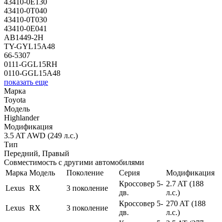
43410-0E130
43410-0T040
43410-0T030
43410-0E041
AB1449-2H
TY-GYL15A48
66-5307
0111-GGL15RH
0110-GGL15A48
показать еще
Марка
Toyota
Модель
Highlander
Модификация
3.5 AT AWD (249 л.с.)
Тип
Передний, Правый
Совместимость с другими автомобилями
Марка
Модель
Поколение
Серия
Модификация
Кроссовер 5-
2.7 AT (188
Lexus
RX
3 поколение
дв.
л.с.)
Кроссовер 5-
270 AT (188
Lexus
RX
3 поколение
дв.
л.с.)