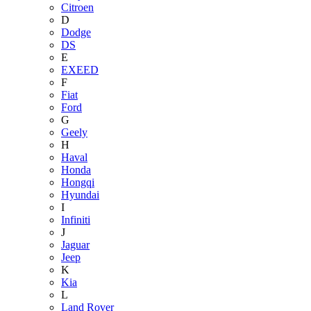
Citroen
D
Dodge
DS
E
EXEED
F
Fiat
Ford
G
Geely
H
Haval
Honda
Hongqi
Hyundai
I
Infiniti
J
Jaguar
Jeep
K
Kia
L
Land Rover