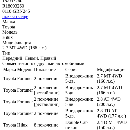
18-093260
R18093260
0110-GRN245
показать еще
Марка
Toyota
Модель
Hilux
Модификация
2.7 MT 4WD (166 л.с.)
Тип
Передний, Левый, Правый
Совместимость с другими автомобилями
Марка
Модель
Поколение
Серия
Модификация
Внедорожник
2.7 MT 4WD
Toyota
Fortuner
2 поколение
5-дв.
(166 л.с.)
2 поколение
Внедорожник
2.7 MT 4WD
Toyota
Fortuner
[рестайлинг]
5 дв.
(166 л.с.)
2 поколение
Внедорожник
2.8 AT 4WD
Toyota
Fortuner
[рестайлинг]
5 дв.
(200 л.с.)
Внедорожник
2.8 TD AT
Toyota
Fortuner
2 поколение
5-дв.
4WD (177 л.с.)
Double Cab
2.4 D MT 4WD
Toyota
Hilux
8 поколение
пикап
(150 л.с.)