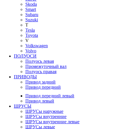
Skoda
Smart
Subaru
Suzuki
T
Tesla
Toyota
V
Volkswagen
Volvo
ПОЛУОСИ
Полуось левая
Промежуточный вал
Полуось правая
ПРИВОДЫ
Привод задний
Привод передний
Привод передний левый
Привод левый
ШРУСЫ
ШРУСы наружные
ШРУСы внутренние
ШРУСы внутренние левые
ШРУСы левые