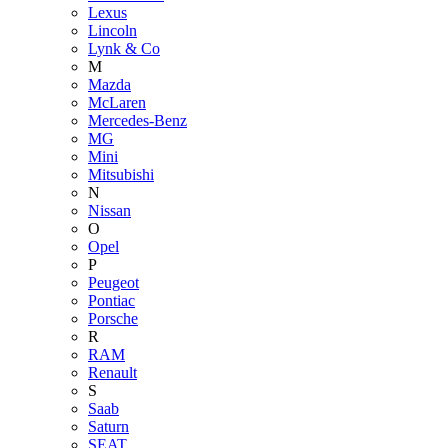
Lexus
Lincoln
Lynk & Co
M
Mazda
McLaren
Mercedes-Benz
MG
Mini
Mitsubishi
N
Nissan
O
Opel
P
Peugeot
Pontiac
Porsche
R
RAM
Renault
S
Saab
Saturn
SEAT