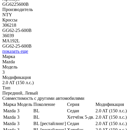
GG6225600B
Производитель
NTY
Кроссы
306218
GG62-25-600B
36039
MA192L
GG62-25-600B
показать еще
Марка
Mazda
Модель
3
Модификация
2.0 AT (150 л.с.)
Тип
Передний, Левый
Совместимость с другими автомобилями
Марка
Модель
Поколение
Серия
Модификация
Mazda
3
BL
Седан
2.0 AT (150 л.с.)
Mazda
3
BL
Хетчбэк 5-дв.
2.0 AT (150 л.с.)
Mazda
3
BL [рестайлинг]
Седан
2.0 AT (150 л.с.)
Mazda
3
BL [рестайлинг]
Хетчбэк
2.0 AT (150 л.с.)