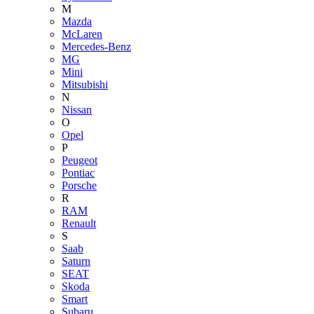
M
Mazda
McLaren
Mercedes-Benz
MG
Mini
Mitsubishi
N
Nissan
O
Opel
P
Peugeot
Pontiac
Porsche
R
RAM
Renault
S
Saab
Saturn
SEAT
Skoda
Smart
Subaru