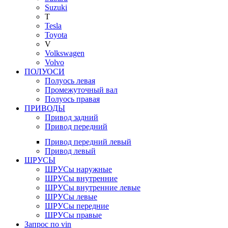
Suzuki
T
Tesla
Toyota
V
Volkswagen
Volvo
ПОЛУОСИ
Полуось левая
Промежуточный вал
Полуось правая
ПРИВОДЫ
Привод задний
Привод передний
Привод передний левый
Привод левый
ШРУСЫ
ШРУСы наружные
ШРУСы внутренние
ШРУСы внутренние левые
ШРУСы левые
ШРУСы передние
ШРУСы правые
Запрос по vin