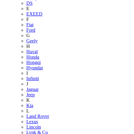
DS
E
EXEED
F
Fiat
Ford
G
Geely
H
Haval
Honda
Hongqi
Hyundai
I
Infiniti
J
Jaguar
Jeep
K
Kia
L
Land Rover
Lexus
Lincoln
Lynk & Co