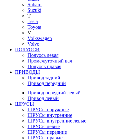
Subaru
Suzuki
T
Tesla
Toyota
V
Volkswagen
Volvo
ПОЛУОСИ
Полуось левая
Промежуточный вал
Полуось правая
ПРИВОДЫ
Привод задний
Привод передний
Привод передний левый
Привод левый
ШРУСЫ
ШРУСы наружные
ШРУСы внутренние
ШРУСы внутренние левые
ШРУСы левые
ШРУСы передние
ШРУСы правые