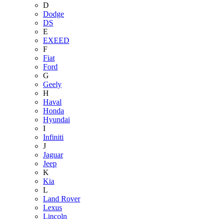
D
Dodge
DS
E
EXEED
F
Fiat
Ford
G
Geely
H
Haval
Honda
Hyundai
I
Infiniti
J
Jaguar
Jeep
K
Kia
L
Land Rover
Lexus
Lincoln