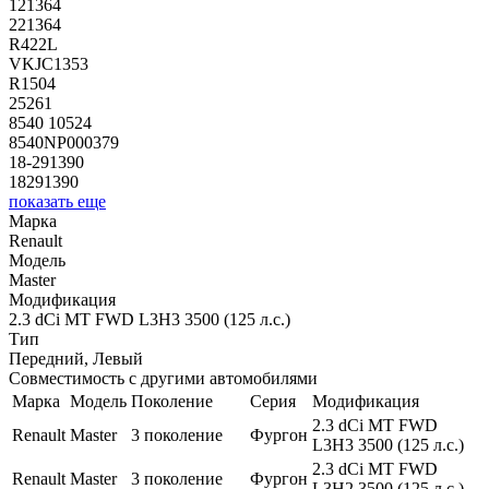
121364
221364
R422L
VKJC1353
R1504
25261
8540 10524
8540NP000379
18-291390
18291390
показать еще
Марка
Renault
Модель
Master
Модификация
2.3 dCi MT FWD L3H3 3500 (125 л.с.)
Тип
Передний, Левый
Совместимость с другими автомобилями
Марка
Модель
Поколение
Серия
Модификация
2.3 dCi MT FWD
Renault
Master
3 поколение
Фургон
L3H3 3500 (125 л.с.)
2.3 dCi MT FWD
Renault
Master
3 поколение
Фургон
L3H2 3500 (125 л.с.)