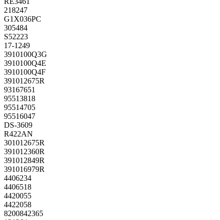
RE3461
218247
G1X036PC
305484
S52223
17-1249
3910100Q3G
3910100Q4E
3910100Q4F
391012675R
93167651
95513818
95514705
95516047
DS-3609
R422AN
301012675R
391012360R
391012849R
391016979R
4406234
4406518
4420055
4422058
8200842365