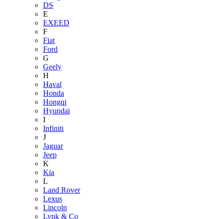
DS
E
EXEED
F
Fiat
Ford
G
Geely
H
Haval
Honda
Hongqi
Hyundai
I
Infiniti
J
Jaguar
Jeep
K
Kia
L
Land Rover
Lexus
Lincoln
Lynk & Co