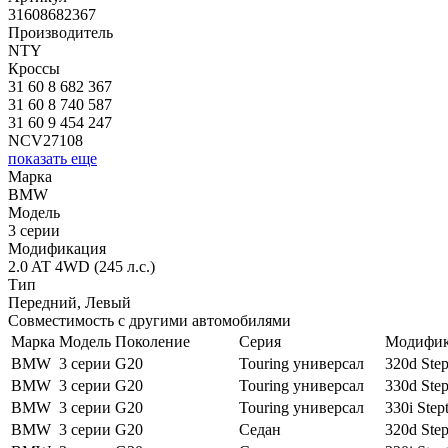
31608682367
Производитель
NTY
Кроссы
31 60 8 682 367
31 60 8 740 587
31 60 9 454 247
NCV27108
показать еще
Марка
BMW
Модель
3 серии
Модификация
2.0 AT 4WD (245 л.с.)
Тип
Передний, Левый
Совместимость с другими автомобилями
Марка
Модель
Поколение
Серия
Модифик
BMW
3 серии
G20
Touring универсал
320d Step
BMW
3 серии
G20
Touring универсал
330d Step
BMW
3 серии
G20
Touring универсал
330i Step
BMW
3 серии
G20
Седан
320d Step