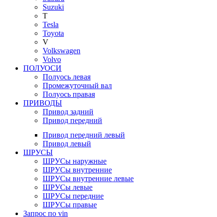
Suzuki
T
Tesla
Toyota
V
Volkswagen
Volvo
ПОЛУОСИ
Полуось левая
Промежуточный вал
Полуось правая
ПРИВОДЫ
Привод задний
Привод передний
Привод передний левый
Привод левый
ШРУСЫ
ШРУСы наружные
ШРУСы внутренние
ШРУСы внутренние левые
ШРУСы левые
ШРУСы передние
ШРУСы правые
Запрос по vin