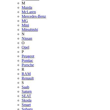
M
Mazda
McLaren
Mercedes-Benz
MG
Mini
Mitsubishi
N
Nissan
O
Opel
P
Peugeot
Pontiac
Porsche
R
RAM
Renault
S
Saab
Saturn
SEAT
Skoda
Smart
Subaru