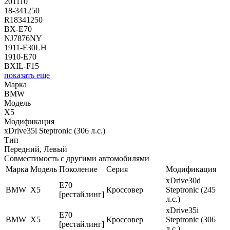
201110
18-341250
R18341250
BX-E70
NJ7876NY
1911-F30LH
1910-E70
BXIL-F15
показать еще
Марка
BMW
Модель
X5
Модификация
xDrive35i Steptronic (306 л.с.)
Тип
Передний, Левый
Совместимость с другими автомобилями
Марка
Модель
Поколение
Серия
Модификация
xDrive30d
E70
BMW
X5
Кроссовер
Steptronic (245
[рестайлинг]
л.с.)
xDrive35i
E70
BMW
X5
Кроссовер
Steptronic (306
[рестайлинг]
л.с.)