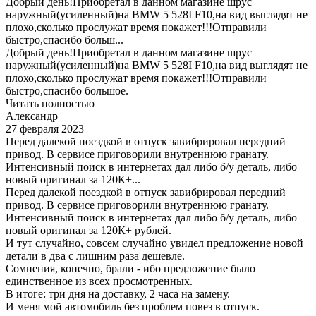
Добрый день!Приобретал в данном магазине шрус
наружный(усиленный)на BMW 5 528I F10,на вид выглядят не
плохо,сколько прослужат время покажет!!!Отправили
быстро,спасибо больш...
Добрый день!Приобретал в данном магазине шрус
наружный(усиленный)на BMW 5 528I F10,на вид выглядят не
плохо,сколько прослужат время покажет!!!Отправили
быстро,спасибо большое.
Читать полностью
Александр
27 февраля 2023
Перед далекой поездкой в отпуск завибрировал передний
привод. В сервисе приговорили внутреннюю гранату.
Интенсивный поиск в интернетах дал либо б/у деталь, либо
новый оригинал за 120К+...
Перед далекой поездкой в отпуск завибрировал передний
привод. В сервисе приговорили внутреннюю гранату.
Интенсивный поиск в интернетах дал либо б/у деталь, либо
новый оригинал за 120К+ рублей.
И тут случайно, совсем случайно увидел предложение новой
детали в два с лишним раза дешевле.
Сомнения, конечно, брали - ибо предложение было
единственное из всех просмотренных.
В итоге: три дня на доставку, 2 часа на замену.
И меня мой автомобиль без проблем повез в отпуск.