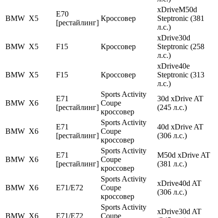
xDriveM50d
E70
BMW
X5
Кроссовер
Steptronic (381
[рестайлинг]
л.с.)
xDrive30d
BMW
X5
F15
Кроссовер
Steptronic (258
л.с.)
xDrive40e
BMW
X5
F15
Кроссовер
Steptronic (313
л.с.)
Sports Activity
E71
30d xDrive AT
BMW
X6
Coupe
[рестайлинг]
(245 л.с.)
кроссовер
Sports Activity
E71
40d xDrive AT
BMW
X6
Coupe
[рестайлинг]
(306 л.с.)
кроссовер
Sports Activity
E71
M50d xDrive AT
BMW
X6
Coupe
[рестайлинг]
(381 л.с.)
кроссовер
Sports Activity
xDrive40d AT
BMW
X6
E71/E72
Coupe
(306 л.с.)
кроссовер
Sports Activity
xDrive30d AT
BMW
X6
E71/E72
Coupe