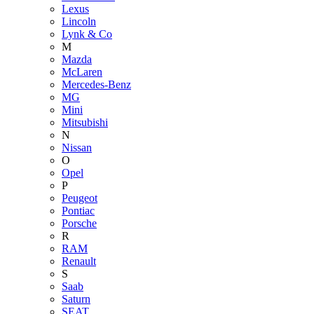
Lexus
Lincoln
Lynk & Co
M
Mazda
McLaren
Mercedes-Benz
MG
Mini
Mitsubishi
N
Nissan
O
Opel
P
Peugeot
Pontiac
Porsche
R
RAM
Renault
S
Saab
Saturn
SEAT