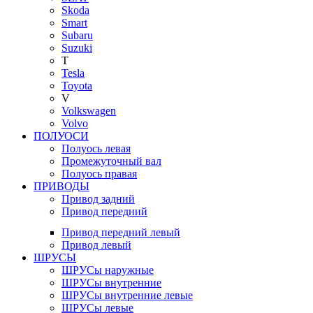
Skoda
Smart
Subaru
Suzuki
T
Tesla
Toyota
V
Volkswagen
Volvo
ПОЛУОСИ
Полуось левая
Промежуточный вал
Полуось правая
ПРИВОДЫ
Привод задний
Привод передний
Привод передний левый
Привод левый
ШРУСЫ
ШРУСы наружные
ШРУСы внутренние
ШРУСы внутренние левые
ШРУСы левые