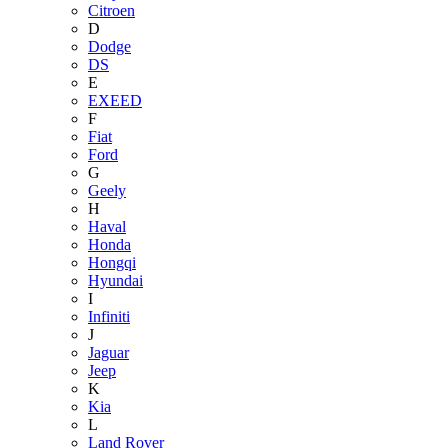
Citroen
D
Dodge
DS
E
EXEED
F
Fiat
Ford
G
Geely
H
Haval
Honda
Hongqi
Hyundai
I
Infiniti
J
Jaguar
Jeep
K
Kia
L
Land Rover