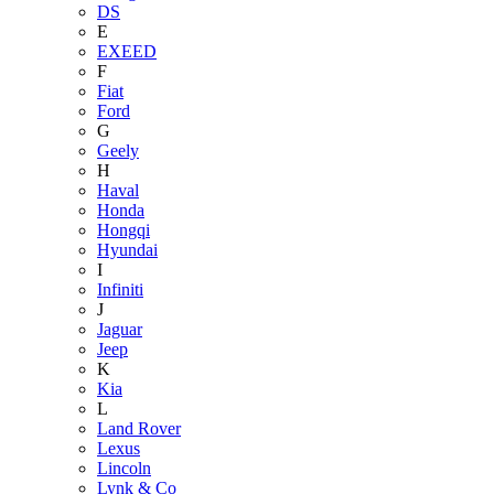
DS
E
EXEED
F
Fiat
Ford
G
Geely
H
Haval
Honda
Hongqi
Hyundai
I
Infiniti
J
Jaguar
Jeep
K
Kia
L
Land Rover
Lexus
Lincoln
Lynk & Co