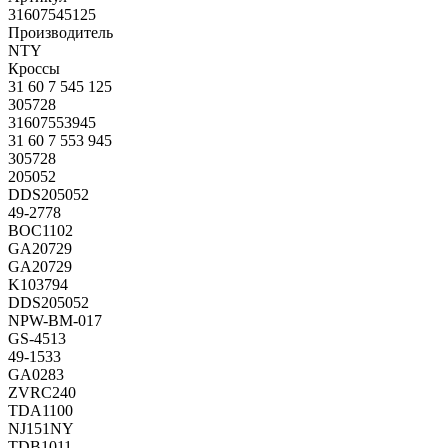
31607545125
Производитель
NTY
Кроссы
31 60 7 545 125
305728
31607553945
31 60 7 553 945
305728
205052
DDS205052
49-2778
BOC1102
GA20729
GA20729
K103794
DDS205052
NPW-BM-017
GS-4513
49-1533
GA0283
ZVRC240
TDA1100
NJ151NY
TDB1011