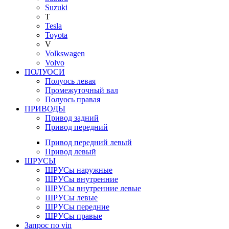
Suzuki
T
Tesla
Toyota
V
Volkswagen
Volvo
ПОЛУОСИ
Полуось левая
Промежуточный вал
Полуось правая
ПРИВОДЫ
Привод задний
Привод передний
Привод передний левый
Привод левый
ШРУСЫ
ШРУСы наружные
ШРУСы внутренние
ШРУСы внутренние левые
ШРУСы левые
ШРУСы передние
ШРУСы правые
Запрос по vin