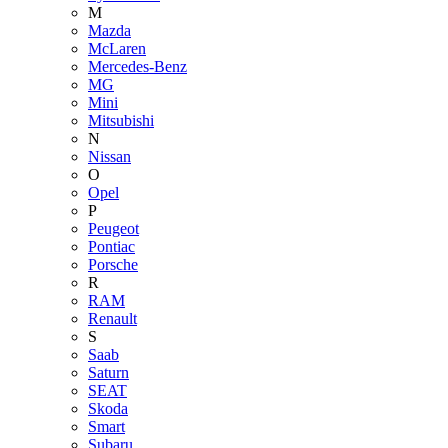
M
Mazda
McLaren
Mercedes-Benz
MG
Mini
Mitsubishi
N
Nissan
O
Opel
P
Peugeot
Pontiac
Porsche
R
RAM
Renault
S
Saab
Saturn
SEAT
Skoda
Smart
Subaru