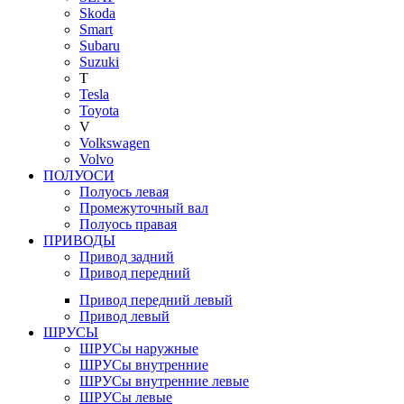
Skoda
Smart
Subaru
Suzuki
T
Tesla
Toyota
V
Volkswagen
Volvo
ПОЛУОСИ
Полуось левая
Промежуточный вал
Полуось правая
ПРИВОДЫ
Привод задний
Привод передний
Привод передний левый
Привод левый
ШРУСЫ
ШРУСы наружные
ШРУСы внутренние
ШРУСы внутренние левые
ШРУСы левые