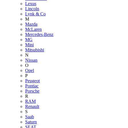
Lexus
Lincoln
Lynk & Co
M
Mazda
McLaren
Mercedes-Benz
MG
Mini
Mitsubishi
N
Nissan
O
Opel
P
Peugeot
Pontiac
Porsche
R
RAM
Renault
S
Saab
Saturn
SEAT