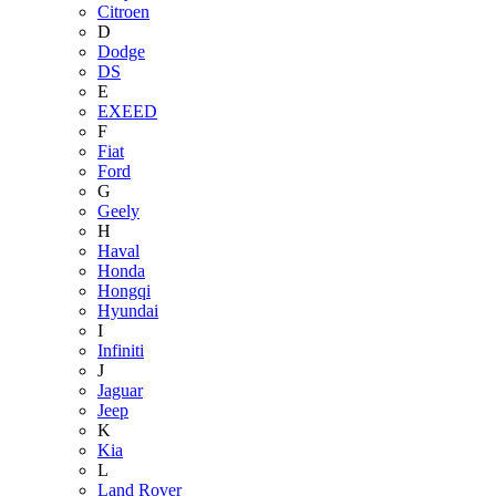
Citroen
D
Dodge
DS
E
EXEED
F
Fiat
Ford
G
Geely
H
Haval
Honda
Hongqi
Hyundai
I
Infiniti
J
Jaguar
Jeep
K
Kia
L
Land Rover