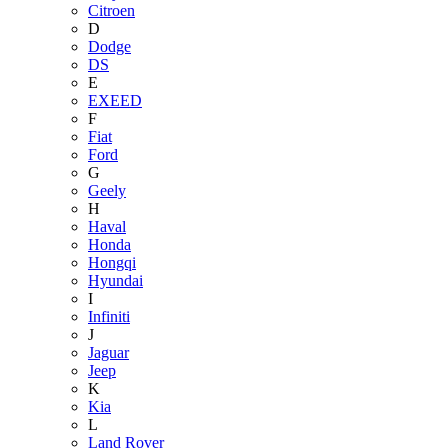
Citroen
D
Dodge
DS
E
EXEED
F
Fiat
Ford
G
Geely
H
Haval
Honda
Hongqi
Hyundai
I
Infiniti
J
Jaguar
Jeep
K
Kia
L
Land Rover