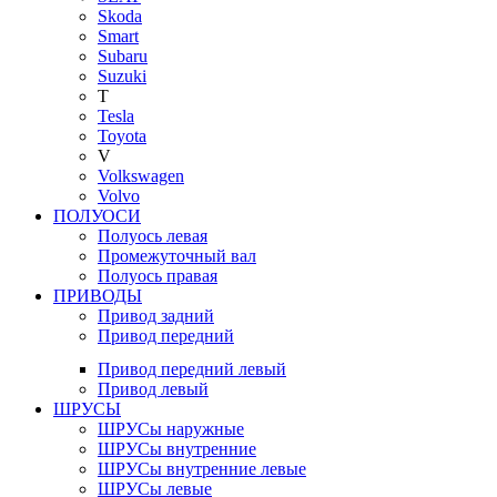
Skoda
Smart
Subaru
Suzuki
T
Tesla
Toyota
V
Volkswagen
Volvo
ПОЛУОСИ
Полуось левая
Промежуточный вал
Полуось правая
ПРИВОДЫ
Привод задний
Привод передний
Привод передний левый
Привод левый
ШРУСЫ
ШРУСы наружные
ШРУСы внутренние
ШРУСы внутренние левые
ШРУСы левые