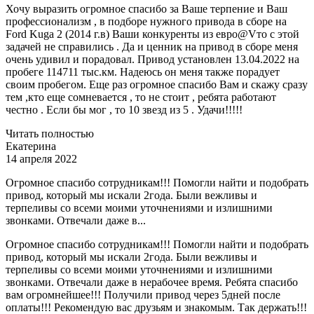
Хочу выразить огромное спасибо за Ваше терпение и Ваш
профессионализм , в подборе нужного привода в сборе на
Ford Kuga 2 (2014 г.в) Ваши конкуренты из евро@Vто с этой
задачей не справились . Да и ценник на привод в сборе меня
очень удивил и порадовал. Привод установлен 13.04.2022 на
пробеге 114711 тыс.км. Надеюсь он меня также порадует
своим пробегом. Еще раз огромное спасибо Вам и скажу сразу
тем ,кто еще сомневается , то не стоит , ребята работают
честно . Если бы мог , то 10 звезд из 5 . Удачи!!!!!
Читать полностью
Екатерина
14 апреля 2022
Огромное спасибо сотрудникам!!! Помогли найти и подобрать
привод, который мы искали 2года. Были вежливы и
терпеливы со всеми моими уточнениями и излишними
звонками. Отвечали даже в...
Огромное спасибо сотрудникам!!! Помогли найти и подобрать
привод, который мы искали 2года. Были вежливы и
терпеливы со всеми моими уточнениями и излишними
звонками. Отвечали даже в нерабочее время. Ребята спасибо
вам огромнейшее!!! Получили привод через 5дней после
оплаты!!! Рекомендую вас друзьям и знакомым. Так держать!!!