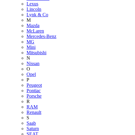
Lexus
Lincoln
Lynk & Co
M
Mazda
McLaren
Mercedes-Benz
MG
Mini
Mitsubishi
N
Nissan
O
Opel
P
Peugeot
Pontiac
Porsche
R
RAM
Renault
S
Saab
Saturn
SEAT