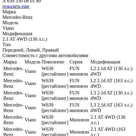
A 639 330 08 01 80
показать еще
Марка
Mercedes-Benz
Модель
Viano
Модификация
2.1 AT 4WD (136 л.с.)
Тип
Передний, Левый, Правый
Совместимость с другими автомобилями
Марка
Модель
Поколение
Серия
Модификация
Mercedes-
W639
FUN
L2 2.1d AT (136 л.с.)
Viano
Benz
[рестайлинг]
минивэн
4WD
Mercedes-
W639
FUN
L2 2.1d AT (163 л.с.)
Viano
Benz
[рестайлинг]
минивэн
4WD
Mercedes-
W639
FUN
L3 2.1d AT (136 л.с.)
Viano
Benz
[рестайлинг]
минивэн
4WD
Mercedes-
W639
FUN
L3 2.1d AT (163 л.с.)
Viano
Benz
[рестайлинг]
минивэн
4WD
Mercedes-
W639
2.1 AT 4WD (136
Viano
Минивэн
Benz
[рестайлинг]
л.с.)
Mercedes-
W639
2.1 AT 4WD (163
Viano
Минивэн
Benz
[рестайлинг]
л.с.)