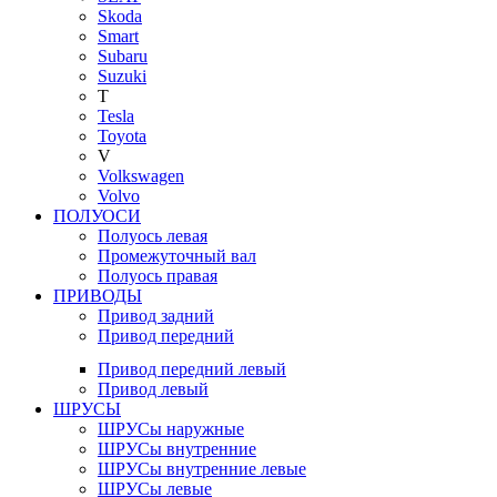
Skoda
Smart
Subaru
Suzuki
T
Tesla
Toyota
V
Volkswagen
Volvo
ПОЛУОСИ
Полуось левая
Промежуточный вал
Полуось правая
ПРИВОДЫ
Привод задний
Привод передний
Привод передний левый
Привод левый
ШРУСЫ
ШРУСы наружные
ШРУСы внутренние
ШРУСы внутренние левые
ШРУСы левые