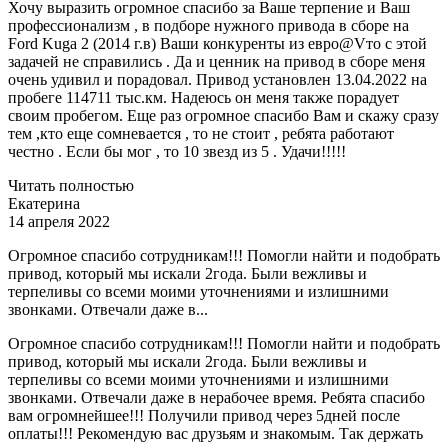
Хочу выразить огромное спасибо за Ваше терпение и Ваш
профессионализм , в подборе нужного привода в сборе на
Ford Kuga 2 (2014 г.в) Ваши конкуренты из евро@Vто с этой
задачей не справились . Да и ценник на привод в сборе меня
очень удивил и порадовал. Привод установлен 13.04.2022 на
пробеге 114711 тыс.км. Надеюсь он меня также порадует
своим пробегом. Еще раз огромное спасибо Вам и скажу сразу
тем ,кто еще сомневается , то не стоит , ребята работают
честно . Если бы мог , то 10 звезд из 5 . Удачи!!!!!
Читать полностью
Екатерина
14 апреля 2022
Огромное спасибо сотрудникам!!! Помогли найти и подобрать
привод, который мы искали 2года. Были вежливы и
терпеливы со всеми моими уточнениями и излишними
звонками. Отвечали даже в...
Огромное спасибо сотрудникам!!! Помогли найти и подобрать
привод, который мы искали 2года. Были вежливы и
терпеливы со всеми моими уточнениями и излишними
звонками. Отвечали даже в нерабочее время. Ребята спасибо
вам огромнейшее!!! Получили привод через 5дней после
оплаты!!! Рекомендую вас друзьям и знакомым. Так держать