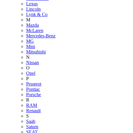
Lexus
Lincoln
Lynk & Co
M
Mazda
McLaren
Mercedes-Benz
MG
Mini
Mitsubishi
N
Nissan
O
Opel
P
Peugeot
Pontiac
Porsche
R
RAM
Renault
S
Saab
Saturn
SEAT