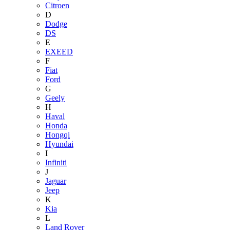
Citroen
D
Dodge
DS
E
EXEED
F
Fiat
Ford
G
Geely
H
Haval
Honda
Hongqi
Hyundai
I
Infiniti
J
Jaguar
Jeep
K
Kia
L
Land Rover