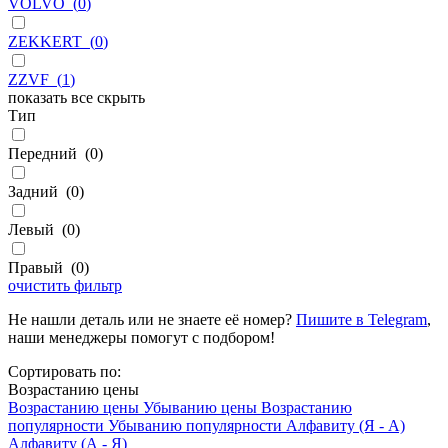
VOLVO
(
0
)
ZEKKERT
(
0
)
ZZVF
(
1
)
показать все
скрыть
Тип
Передний
(
0
)
Задний
(
0
)
Левый
(
0
)
Правый
(
0
)
очистить фильтр
Не нашли деталь или не знаете её номер?
Пишите в Telegram
,
наши менеджеры помогут с подбором!
Сортировать по:
Возрастанию цены
Возрастанию цены
Убыванию цены
Возрастанию
популярности
Убыванию популярности
Алфавиту (Я - А)
Алфавиту (А - Я)