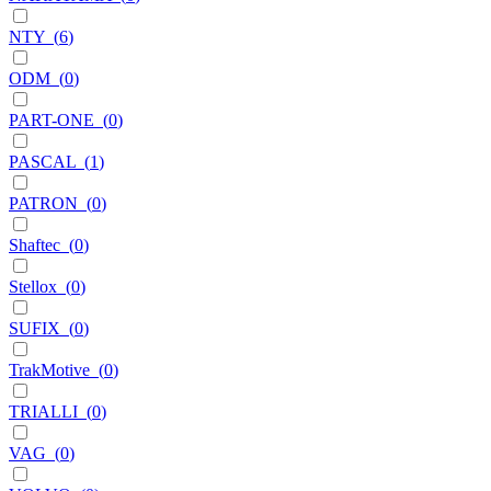
NTY
(
6
)
ODM
(
0
)
PART-ONE
(
0
)
PASCAL
(
1
)
PATRON
(
0
)
Shaftec
(
0
)
Stellox
(
0
)
SUFIX
(
0
)
TrakMotive
(
0
)
TRIALLI
(
0
)
VAG
(
0
)