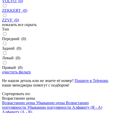
VOLVO
(
0
)
ZEKKERT
(
0
)
ZZVF
(
0
)
показать все
скрыть
Тип
Передний
(
0
)
Задний
(
0
)
Левый
(
0
)
Правый
(
0
)
очистить фильтр
Не нашли деталь или не знаете её номер?
Пишите в Telegram
,
наши менеджеры помогут с подбором!
Сортировать по:
Возрастанию цены
Возрастанию цены
Убыванию цены
Возрастанию
популярности
Убыванию популярности
Алфавиту (Я - А)
Алфавиту (А - Я)