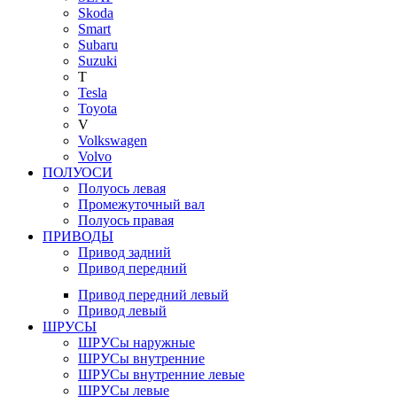
Skoda
Smart
Subaru
Suzuki
T
Tesla
Toyota
V
Volkswagen
Volvo
ПОЛУОСИ
Полуось левая
Промежуточный вал
Полуось правая
ПРИВОДЫ
Привод задний
Привод передний
Привод передний левый
Привод левый
ШРУСЫ
ШРУСы наружные
ШРУСы внутренние
ШРУСы внутренние левые
ШРУСы левые