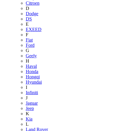
Citroen
D
Dodge
DS
E
EXEED
F
Fiat
Ford
G
Geely
H
Haval
Honda
Hongqi
Hyundai
I
Infiniti
J
Jaguar
Jeep
K
Kia
L
Land Rover