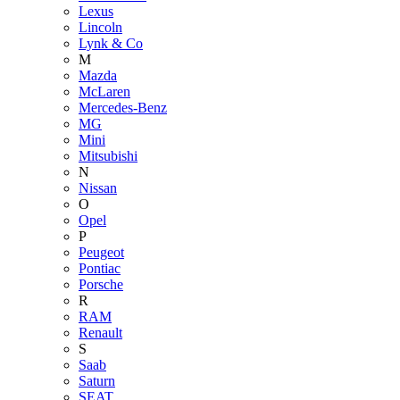
Lexus
Lincoln
Lynk & Co
M
Mazda
McLaren
Mercedes-Benz
MG
Mini
Mitsubishi
N
Nissan
O
Opel
P
Peugeot
Pontiac
Porsche
R
RAM
Renault
S
Saab
Saturn
SEAT