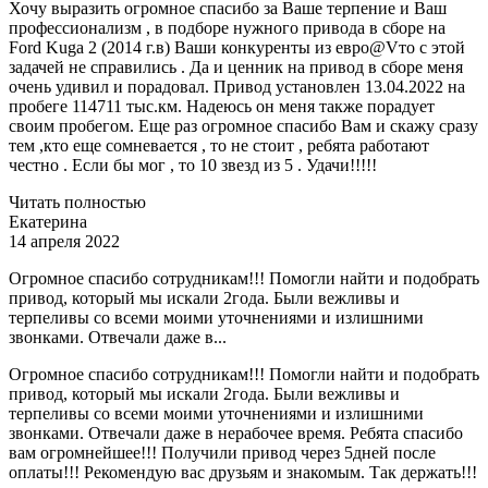
Хочу выразить огромное спасибо за Ваше терпение и Ваш
профессионализм , в подборе нужного привода в сборе на
Ford Kuga 2 (2014 г.в) Ваши конкуренты из евро@Vто с этой
задачей не справились . Да и ценник на привод в сборе меня
очень удивил и порадовал. Привод установлен 13.04.2022 на
пробеге 114711 тыс.км. Надеюсь он меня также порадует
своим пробегом. Еще раз огромное спасибо Вам и скажу сразу
тем ,кто еще сомневается , то не стоит , ребята работают
честно . Если бы мог , то 10 звезд из 5 . Удачи!!!!!
Читать полностью
Екатерина
14 апреля 2022
Огромное спасибо сотрудникам!!! Помогли найти и подобрать
привод, который мы искали 2года. Были вежливы и
терпеливы со всеми моими уточнениями и излишними
звонками. Отвечали даже в...
Огромное спасибо сотрудникам!!! Помогли найти и подобрать
привод, который мы искали 2года. Были вежливы и
терпеливы со всеми моими уточнениями и излишними
звонками. Отвечали даже в нерабочее время. Ребята спасибо
вам огромнейшее!!! Получили привод через 5дней после
оплаты!!! Рекомендую вас друзьям и знакомым. Так держать!!!