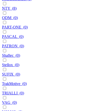
NTY
(
8
)
ODM
(
0
)
PART-ONE
(
0
)
PASCAL
(
0
)
PATRON
(
0
)
Shaftec
(
0
)
Stellox
(
0
)
SUFIX
(
0
)
TrakMotive
(
0
)
TRIALLI
(
0
)
VAG
(
0
)