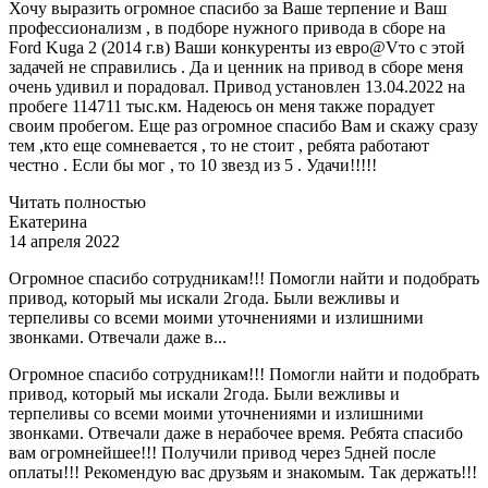
Хочу выразить огромное спасибо за Ваше терпение и Ваш
профессионализм , в подборе нужного привода в сборе на
Ford Kuga 2 (2014 г.в) Ваши конкуренты из евро@Vто с этой
задачей не справились . Да и ценник на привод в сборе меня
очень удивил и порадовал. Привод установлен 13.04.2022 на
пробеге 114711 тыс.км. Надеюсь он меня также порадует
своим пробегом. Еще раз огромное спасибо Вам и скажу сразу
тем ,кто еще сомневается , то не стоит , ребята работают
честно . Если бы мог , то 10 звезд из 5 . Удачи!!!!!
Читать полностью
Екатерина
14 апреля 2022
Огромное спасибо сотрудникам!!! Помогли найти и подобрать
привод, который мы искали 2года. Были вежливы и
терпеливы со всеми моими уточнениями и излишними
звонками. Отвечали даже в...
Огромное спасибо сотрудникам!!! Помогли найти и подобрать
привод, который мы искали 2года. Были вежливы и
терпеливы со всеми моими уточнениями и излишними
звонками. Отвечали даже в нерабочее время. Ребята спасибо
вам огромнейшее!!! Получили привод через 5дней после
оплаты!!! Рекомендую вас друзьям и знакомым. Так держать!!!