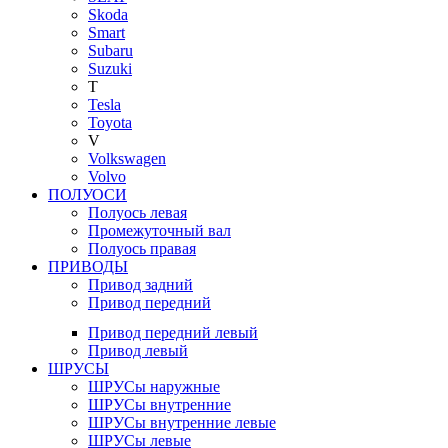
Skoda
Smart
Subaru
Suzuki
T
Tesla
Toyota
V
Volkswagen
Volvo
ПОЛУОСИ
Полуось левая
Промежуточный вал
Полуось правая
ПРИВОДЫ
Привод задний
Привод передний
Привод передний левый
Привод левый
ШРУСЫ
ШРУСы наружные
ШРУСы внутренние
ШРУСы внутренние левые
ШРУСы левые