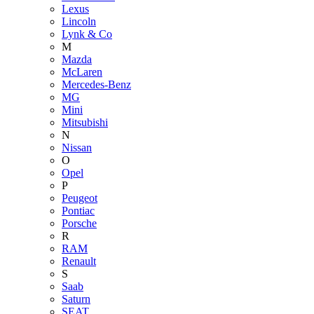
Lexus
Lincoln
Lynk & Co
M
Mazda
McLaren
Mercedes-Benz
MG
Mini
Mitsubishi
N
Nissan
O
Opel
P
Peugeot
Pontiac
Porsche
R
RAM
Renault
S
Saab
Saturn
SEAT