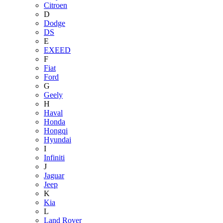
Citroen
D
Dodge
DS
E
EXEED
F
Fiat
Ford
G
Geely
H
Haval
Honda
Hongqi
Hyundai
I
Infiniti
J
Jaguar
Jeep
K
Kia
L
Land Rover