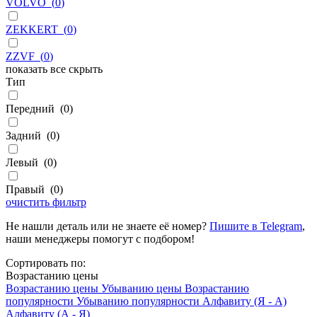
VOLVO
(
0
)
ZEKKERT
(
0
)
ZZVF
(
0
)
показать все
скрыть
Тип
Передний
(
0
)
Задний
(
0
)
Левый
(
0
)
Правый
(
0
)
очистить фильтр
Не нашли деталь или не знаете её номер?
Пишите в Telegram
,
наши менеджеры помогут с подбором!
Сортировать по:
Возрастанию цены
Возрастанию цены
Убыванию цены
Возрастанию
популярности
Убыванию популярности
Алфавиту (Я - А)
Алфавиту (А - Я)