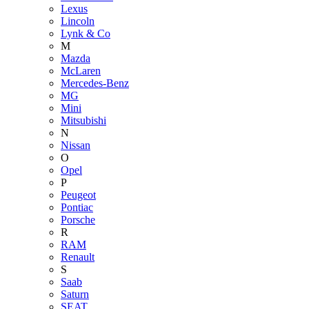
Lexus
Lincoln
Lynk & Co
M
Mazda
McLaren
Mercedes-Benz
MG
Mini
Mitsubishi
N
Nissan
O
Opel
P
Peugeot
Pontiac
Porsche
R
RAM
Renault
S
Saab
Saturn
SEAT