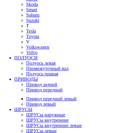
Skoda
Smart
Subaru
Suzuki
T
Tesla
Toyota
V
Volkswagen
Volvo
ПОЛУОСИ
Полуось левая
Промежуточный вал
Полуось правая
ПРИВОДЫ
Привод задний
Привод передний
Привод передний левый
Привод левый
ШРУСЫ
ШРУСы наружные
ШРУСы внутренние
ШРУСы внутренние левые
ШРУСы левые