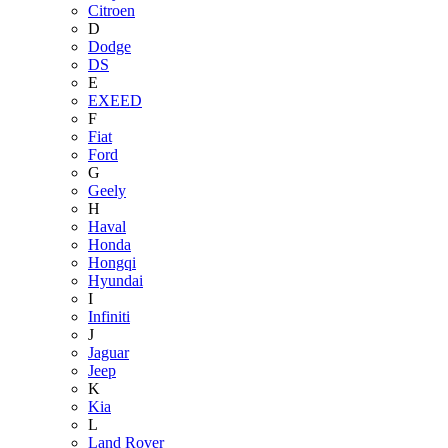
Citroen
D
Dodge
DS
E
EXEED
F
Fiat
Ford
G
Geely
H
Haval
Honda
Hongqi
Hyundai
I
Infiniti
J
Jaguar
Jeep
K
Kia
L
Land Rover