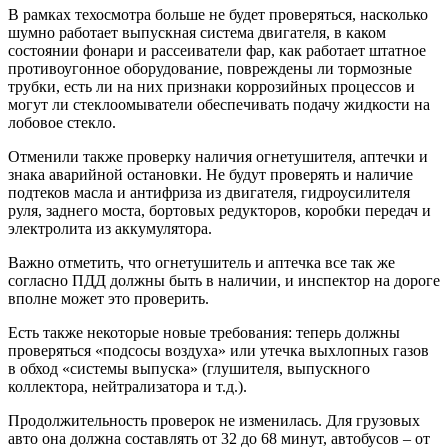
В рамках техосмотра больше не будет проверяться, насколько
шумно работает выпускная система двигателя, в каком
состоянии фонари и рассеиватели фар, как работает штатное
противоугонное оборудование, повреждены ли тормозные
трубки, есть ли на них признаки коррозийных процессов и
могут ли стеклоомыватели обеспечивать подачу жидкости на
лобовое стекло.
Отменили также проверку наличия огнетушителя, аптечки и
знака аварийной остановки. Не будут проверять и наличие
подтеков масла и антифриза из двигателя, гидроусилителя
руля, заднего моста, бортовых редукторов, коробки передач и
электролита из аккумулятора.
Важно отметить, что огнетушитель и аптечка все так же
согласно ПДД должны быть в наличии, и инспектор на дороге
вполне может это проверить.
Есть также некоторые новые требования: теперь должны
проверяться «подсосы воздуха» или утечка выхлопных газов
в обход «системы выпуска» (глушителя, выпускного
коллектора, нейтрализатора и т.д.).
Продолжительность проверок не изменилась. Для грузовых
авто она должна составлять от 32 до 68 минут, автобусов – от