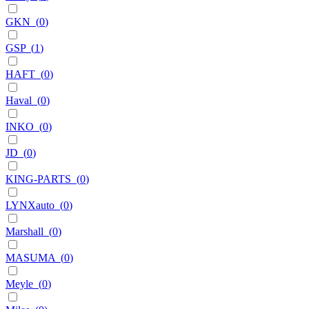
GKN
(
0
)
GSP
(
1
)
HAFT
(
0
)
Haval
(
0
)
INKO
(
0
)
JD
(
0
)
KING-PARTS
(
0
)
LYNXauto
(
0
)
Marshall
(
0
)
MASUMA
(
0
)
Meyle
(
0
)