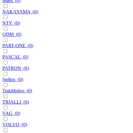
Miles
(
0
)
NAKAYAMA
(
0
)
NTY
(
0
)
ODM
(
0
)
PART-ONE
(
0
)
PASCAL
(
0
)
PATRON
(
0
)
Stellox
(
0
)
TrakMotive
(
0
)
TRIALLI
(
0
)
VAG
(
0
)
VOLVO
(
0
)