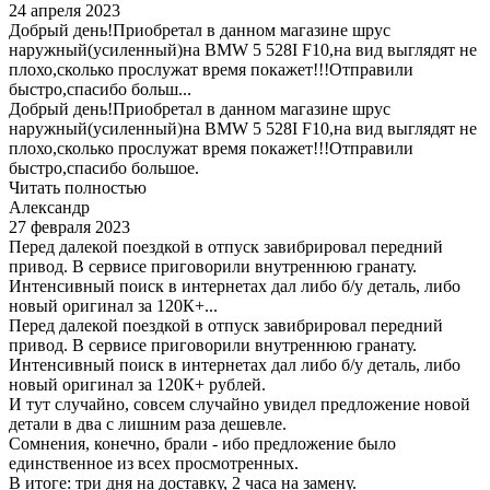
24 апреля 2023
Добрый день!Приобретал в данном магазине шрус
наружный(усиленный)на BMW 5 528I F10,на вид выглядят не
плохо,сколько прослужат время покажет!!!Отправили
быстро,спасибо больш...
Добрый день!Приобретал в данном магазине шрус
наружный(усиленный)на BMW 5 528I F10,на вид выглядят не
плохо,сколько прослужат время покажет!!!Отправили
быстро,спасибо большое.
Читать полностью
Александр
27 февраля 2023
Перед далекой поездкой в отпуск завибрировал передний
привод. В сервисе приговорили внутреннюю гранату.
Интенсивный поиск в интернетах дал либо б/у деталь, либо
новый оригинал за 120К+...
Перед далекой поездкой в отпуск завибрировал передний
привод. В сервисе приговорили внутреннюю гранату.
Интенсивный поиск в интернетах дал либо б/у деталь, либо
новый оригинал за 120К+ рублей.
И тут случайно, совсем случайно увидел предложение новой
детали в два с лишним раза дешевле.
Сомнения, конечно, брали - ибо предложение было
единственное из всех просмотренных.
В итоге: три дня на доставку, 2 часа на замену.