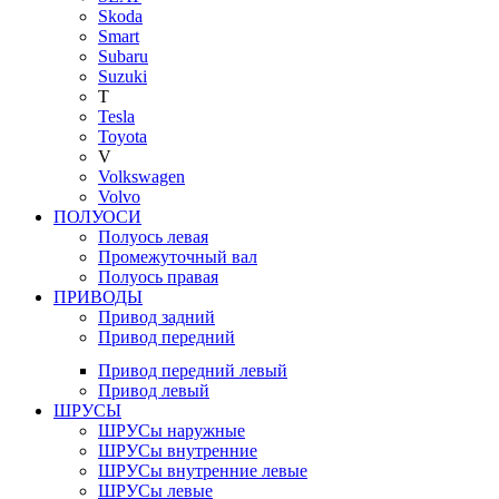
Skoda
Smart
Subaru
Suzuki
T
Tesla
Toyota
V
Volkswagen
Volvo
ПОЛУОСИ
Полуось левая
Промежуточный вал
Полуось правая
ПРИВОДЫ
Привод задний
Привод передний
Привод передний левый
Привод левый
ШРУСЫ
ШРУСы наружные
ШРУСы внутренние
ШРУСы внутренние левые
ШРУСы левые