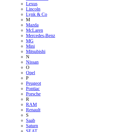
Lexus
Lincoln
Lynk & Co
M
Mazda
McLaren
Mercedes-Benz
MG
Mini
Mitsubishi
N
Nissan
O
Opel
P
Peugeot
Pontiac
Porsche
R
RAM
Renault
S
Saab
Saturn
SEAT