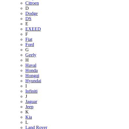
Citroen
D
Dodge
DS
E
EXEED
F
Fiat
Ford
G
Geely
H
Haval
Honda
Hongqi
Hyundai
I
Infiniti
J
Jaguar
Jeep
K
Kia
L
Land Rover