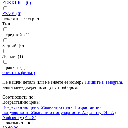
ZEKKERT
(
0
)
ZZVF
(
0
)
показать все
скрыть
Тип
Передний
(
1
)
Задний
(
0
)
Левый
(
1
)
Правый
(
1
)
очистить фильтр
Не нашли деталь или не знаете её номер?
Пишите в Telegram
,
наши менеджеры помогут с подбором!
Сортировать по:
Возрастанию цены
Возрастанию цены
Убыванию цены
Возрастанию
популярности
Убыванию популярности
Алфавиту (Я - А)
Алфавиту (А - Я)
Показывать по:
30
60
90