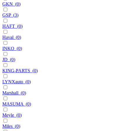
GKN
(
0
)
GSP
(
3
)
HAFT
(
0
)
Haval
(
0
)
INKO
(
0
)
JD
(
0
)
KING-PARTS
(
0
)
LYNXauto
(
0
)
Marshall
(
0
)
MASUMA
(
0
)
Meyle
(
0
)
Miles
(
0
)