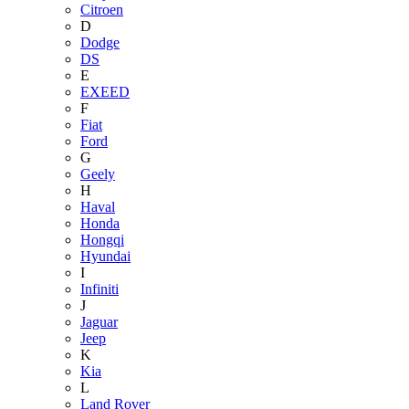
Citroen
D
Dodge
DS
E
EXEED
F
Fiat
Ford
G
Geely
H
Haval
Honda
Hongqi
Hyundai
I
Infiniti
J
Jaguar
Jeep
K
Kia
L
Land Rover