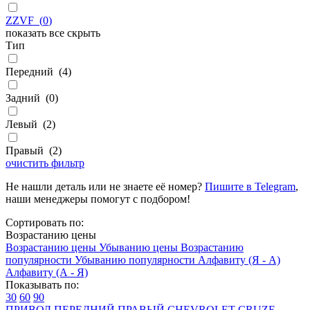
ZZVF
(
0
)
показать все
скрыть
Тип
Передний
(
4
)
Задний
(
0
)
Левый
(
2
)
Правый
(
2
)
очистить фильтр
Не нашли деталь или не знаете её номер?
Пишите в Telegram
,
наши менеджеры помогут с подбором!
Сортировать по:
Возрастанию цены
Возрастанию цены
Убыванию цены
Возрастанию
популярности
Убыванию популярности
Алфавиту (Я - А)
Алфавиту (А - Я)
Показывать по:
30
60
90
ПРИВОД ПЕРЕДНИЙ ПРАВЫЙ CHEVROLET CRUZE,