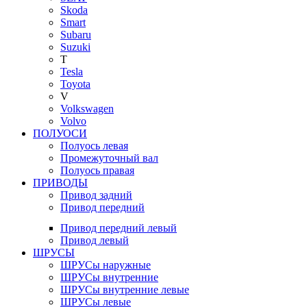
Skoda
Smart
Subaru
Suzuki
T
Tesla
Toyota
V
Volkswagen
Volvo
ПОЛУОСИ
Полуось левая
Промежуточный вал
Полуось правая
ПРИВОДЫ
Привод задний
Привод передний
Привод передний левый
Привод левый
ШРУСЫ
ШРУСы наружные
ШРУСы внутренние
ШРУСы внутренние левые
ШРУСы левые