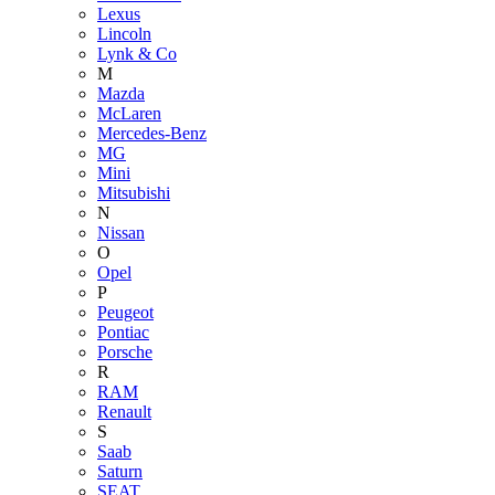
Lexus
Lincoln
Lynk & Co
M
Mazda
McLaren
Mercedes-Benz
MG
Mini
Mitsubishi
N
Nissan
O
Opel
P
Peugeot
Pontiac
Porsche
R
RAM
Renault
S
Saab
Saturn
SEAT