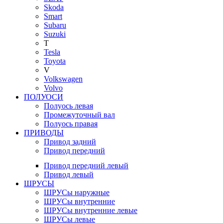
Skoda
Smart
Subaru
Suzuki
T
Tesla
Toyota
V
Volkswagen
Volvo
ПОЛУОСИ
Полуось левая
Промежуточный вал
Полуось правая
ПРИВОДЫ
Привод задний
Привод передний
Привод передний левый
Привод левый
ШРУСЫ
ШРУСы наружные
ШРУСы внутренние
ШРУСы внутренние левые
ШРУСы левые