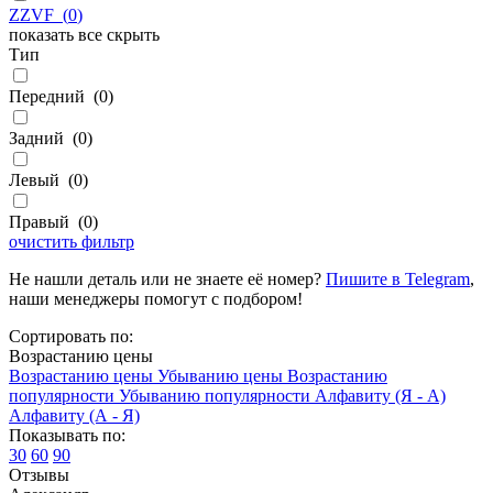
ZZVF
(
0
)
показать все
скрыть
Тип
Передний
(
0
)
Задний
(
0
)
Левый
(
0
)
Правый
(
0
)
очистить фильтр
Не нашли деталь или не знаете её номер?
Пишите в Telegram
,
наши менеджеры помогут с подбором!
Сортировать по:
Возрастанию цены
Возрастанию цены
Убыванию цены
Возрастанию
популярности
Убыванию популярности
Алфавиту (Я - А)
Алфавиту (А - Я)
Показывать по:
30
60
90
Отзывы