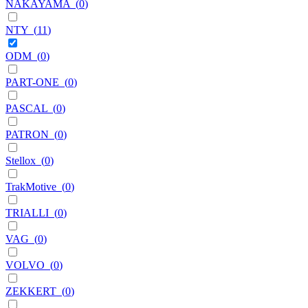
NAKAYAMA
(
0
)
NTY
(
11
)
ODM
(
0
)
PART-ONE
(
0
)
PASCAL
(
0
)
PATRON
(
0
)
Stellox
(
0
)
TrakMotive
(
0
)
TRIALLI
(
0
)
VAG
(
0
)
VOLVO
(
0
)
ZEKKERT
(
0
)