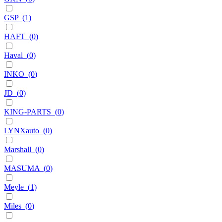
GSP
(
1
)
HAFT
(
0
)
Haval
(
0
)
INKO
(
0
)
JD
(
0
)
KING-PARTS
(
0
)
LYNXauto
(
0
)
Marshall
(
0
)
MASUMA
(
0
)
Meyle
(
1
)
Miles
(
0
)