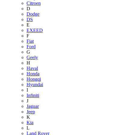
Citroen
D
Dodge
DS
E
EXEED
F
Fiat
Ford
G
Geely
H
Haval
Honda
Hongqi
Hyundai
I
Infiniti
J
Jaguar
Jeep
K
Kia
L
Land Rover