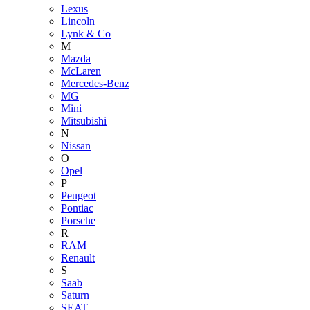
Lexus
Lincoln
Lynk & Co
M
Mazda
McLaren
Mercedes-Benz
MG
Mini
Mitsubishi
N
Nissan
O
Opel
P
Peugeot
Pontiac
Porsche
R
RAM
Renault
S
Saab
Saturn
SEAT