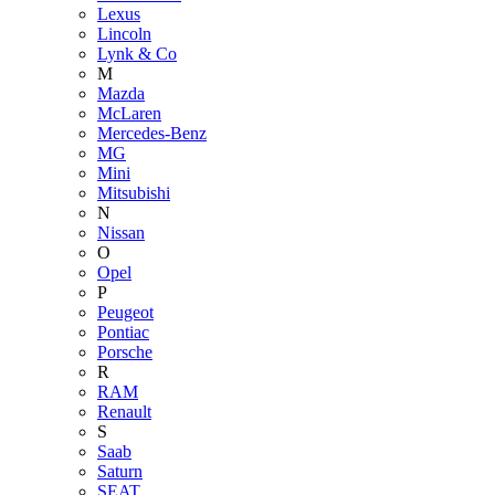
Lexus
Lincoln
Lynk & Co
M
Mazda
McLaren
Mercedes-Benz
MG
Mini
Mitsubishi
N
Nissan
O
Opel
P
Peugeot
Pontiac
Porsche
R
RAM
Renault
S
Saab
Saturn
SEAT