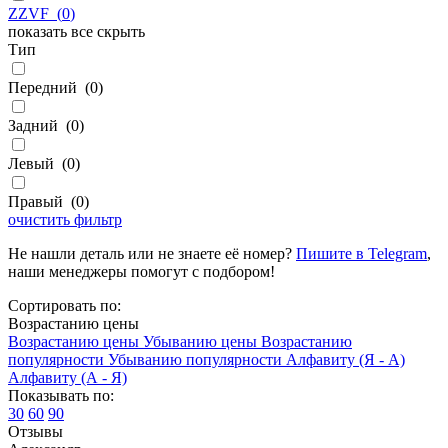
ZZVF
(
0
)
показать все
скрыть
Тип
Передний
(
0
)
Задний
(
0
)
Левый
(
0
)
Правый
(
0
)
очистить фильтр
Не нашли деталь или не знаете её номер?
Пишите в Telegram
,
наши менеджеры помогут с подбором!
Сортировать по:
Возрастанию цены
Возрастанию цены
Убыванию цены
Возрастанию
популярности
Убыванию популярности
Алфавиту (Я - А)
Алфавиту (А - Я)
Показывать по:
30
60
90
Отзывы