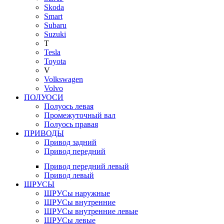
Skoda
Smart
Subaru
Suzuki
T
Tesla
Toyota
V
Volkswagen
Volvo
ПОЛУОСИ
Полуось левая
Промежуточный вал
Полуось правая
ПРИВОДЫ
Привод задний
Привод передний
Привод передний левый
Привод левый
ШРУСЫ
ШРУСы наружные
ШРУСы внутренние
ШРУСы внутренние левые
ШРУСы левые