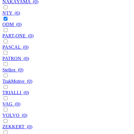
NAKAYAMA
(
0
)
NTY
(
6
)
ODM
(
0
)
PART-ONE
(
0
)
PASCAL
(
0
)
PATRON
(
0
)
Stellox
(
0
)
TrakMotive
(
0
)
TRIALLI
(
0
)
VAG
(
0
)
VOLVO
(
0
)
ZEKKERT
(
0
)