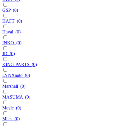
GSP
(
0
)
HAFT
(
0
)
Haval
(
0
)
INKO
(
0
)
JD
(
0
)
KING-PARTS
(
0
)
LYNXauto
(
0
)
Marshall
(
0
)
MASUMA
(
0
)
Meyle
(
0
)
Miles
(
0
)