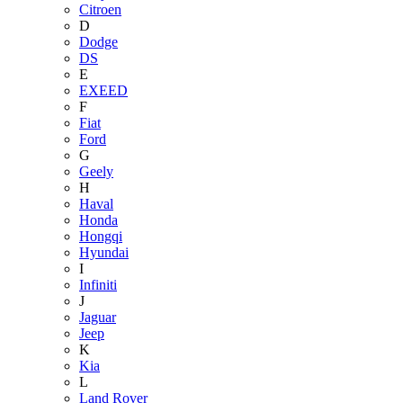
Citroen
D
Dodge
DS
E
EXEED
F
Fiat
Ford
G
Geely
H
Haval
Honda
Hongqi
Hyundai
I
Infiniti
J
Jaguar
Jeep
K
Kia
L
Land Rover