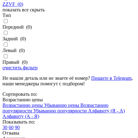
ZZVF
(
0
)
показать все
скрыть
Тип
Передний
(
0
)
Задний
(
0
)
Левый
(
0
)
Правый
(
0
)
очистить фильтр
Не нашли деталь или не знаете её номер?
Пишите в Telegram
,
наши менеджеры помогут с подбором!
Сортировать по:
Возрастанию цены
Возрастанию цены
Убыванию цены
Возрастанию
популярности
Убыванию популярности
Алфавиту (Я - А)
Алфавиту (А - Я)
Показывать по:
30
60
90
Отзывы