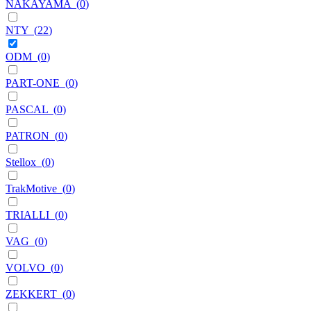
NAKAYAMA
(
0
)
NTY
(
22
)
ODM
(
0
)
PART-ONE
(
0
)
PASCAL
(
0
)
PATRON
(
0
)
Stellox
(
0
)
TrakMotive
(
0
)
TRIALLI
(
0
)
VAG
(
0
)
VOLVO
(
0
)
ZEKKERT
(
0
)