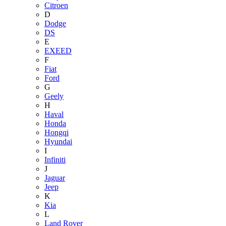
Citroen
D
Dodge
DS
E
EXEED
F
Fiat
Ford
G
Geely
H
Haval
Honda
Hongqi
Hyundai
I
Infiniti
J
Jaguar
Jeep
K
Kia
L
Land Rover