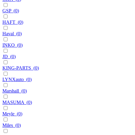
GSP
(
0
)
HAFT
(
0
)
Haval
(
0
)
INKO
(
0
)
JD
(
0
)
KING-PARTS
(
0
)
LYNXauto
(
0
)
Marshall
(
0
)
MASUMA
(
0
)
Meyle
(
0
)
Miles
(
0
)