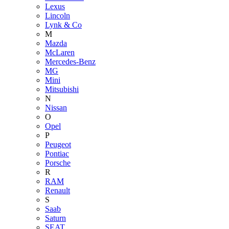
Lexus
Lincoln
Lynk & Co
M
Mazda
McLaren
Mercedes-Benz
MG
Mini
Mitsubishi
N
Nissan
O
Opel
P
Peugeot
Pontiac
Porsche
R
RAM
Renault
S
Saab
Saturn
SEAT