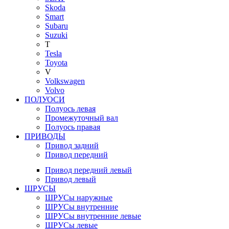
Skoda
Smart
Subaru
Suzuki
T
Tesla
Toyota
V
Volkswagen
Volvo
ПОЛУОСИ
Полуось левая
Промежуточный вал
Полуось правая
ПРИВОДЫ
Привод задний
Привод передний
Привод передний левый
Привод левый
ШРУСЫ
ШРУСы наружные
ШРУСы внутренние
ШРУСы внутренние левые
ШРУСы левые