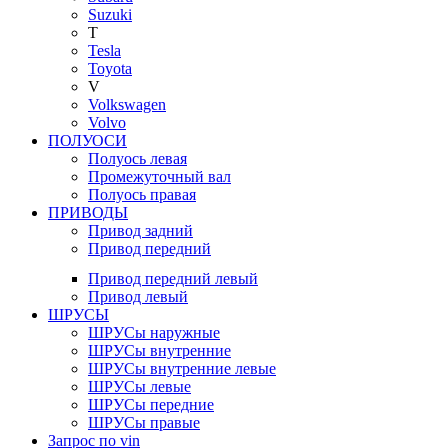
Suzuki
T
Tesla
Toyota
V
Volkswagen
Volvo
ПОЛУОСИ
Полуось левая
Промежуточный вал
Полуось правая
ПРИВОДЫ
Привод задний
Привод передний
Привод передний левый
Привод левый
ШРУСЫ
ШРУСы наружные
ШРУСы внутренние
ШРУСы внутренние левые
ШРУСы левые
ШРУСы передние
ШРУСы правые
Запрос по vin