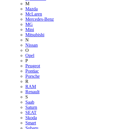
M
Mazda
McLaren
Mercedes-Benz
MG
Mini
Mitsubishi
N
Nissan
O
Opel
P
Peugeot
Pontiac
Porsche
R
RAM
Renault
S
Saab
Saturn
SEAT
Skoda
Smart
Subaru