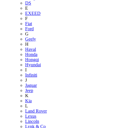
DS
E
EXEED
F
Fiat
Ford
G
Geely
H
Haval
Honda
Hongqi
Hyundai
I
Infiniti
J
Jaguar
Jeep
K
Kia
L
Land Rover
Lexus
Lincoln
Lynk & Co