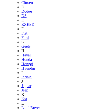
Citroen
D
Dodge
DS
E
EXEED
F
Fiat
Ford
G
Geely
H
Haval
Honda
Hongqi
Hyundai
I
Infiniti
J
Jaguar
Jeep
K
Kia
L
Land Rover