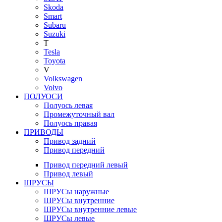
Skoda
Smart
Subaru
Suzuki
T
Tesla
Toyota
V
Volkswagen
Volvo
ПОЛУОСИ
Полуось левая
Промежуточный вал
Полуось правая
ПРИВОДЫ
Привод задний
Привод передний
Привод передний левый
Привод левый
ШРУСЫ
ШРУСы наружные
ШРУСы внутренние
ШРУСы внутренние левые
ШРУСы левые