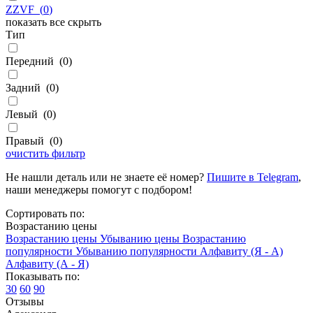
ZZVF
(
0
)
показать все
скрыть
Тип
Передний
(
0
)
Задний
(
0
)
Левый
(
0
)
Правый
(
0
)
очистить фильтр
Не нашли деталь или не знаете её номер?
Пишите в Telegram
,
наши менеджеры помогут с подбором!
Сортировать по:
Возрастанию цены
Возрастанию цены
Убыванию цены
Возрастанию
популярности
Убыванию популярности
Алфавиту (Я - А)
Алфавиту (А - Я)
Показывать по:
30
60
90
Отзывы