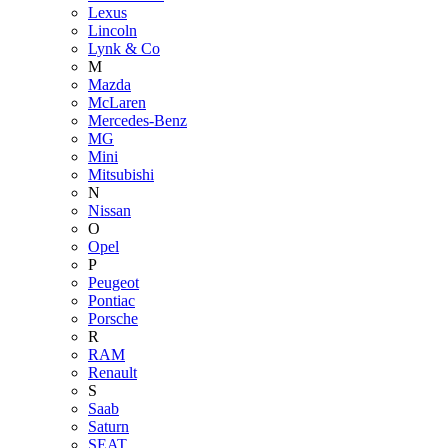
Lexus
Lincoln
Lynk & Co
M
Mazda
McLaren
Mercedes-Benz
MG
Mini
Mitsubishi
N
Nissan
O
Opel
P
Peugeot
Pontiac
Porsche
R
RAM
Renault
S
Saab
Saturn
SEAT