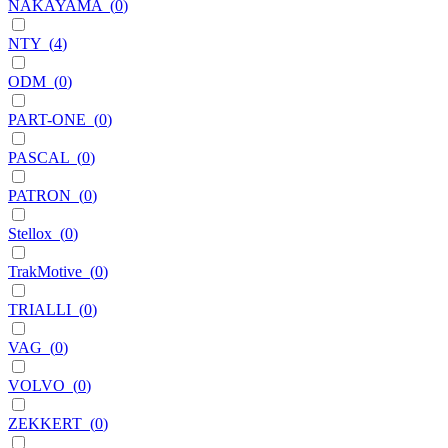
NAKAYAMA
(
0
)
NTY
(
4
)
ODM
(
0
)
PART-ONE
(
0
)
PASCAL
(
0
)
PATRON
(
0
)
Stellox
(
0
)
TrakMotive
(
0
)
TRIALLI
(
0
)
VAG
(
0
)
VOLVO
(
0
)
ZEKKERT
(
0
)