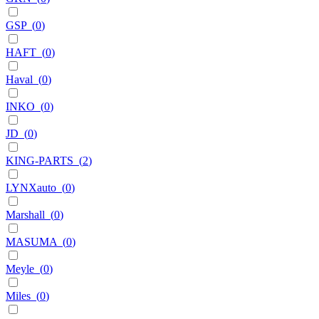
GSP
(
0
)
HAFT
(
0
)
Haval
(
0
)
INKO
(
0
)
JD
(
0
)
KING-PARTS
(
2
)
LYNXauto
(
0
)
Marshall
(
0
)
MASUMA
(
0
)
Meyle
(
0
)
Miles
(
0
)