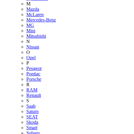
M
Mazda
McLaren
Mercedes-Benz
MG
Mini
Mitsubishi
N
Nissan
O
Opel
P
Peugeot
Pontiac
Porsche
R
RAM
Renault
S
Saab
Saturn
SEAT
Skoda
Smart
Subaru