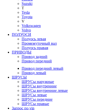
Suzuki
T
Tesla
Toyota
V
Volkswagen
Volvo
ПОЛУОСИ
Полуось левая
Промежуточный вал
Полуось правая
ПРИВОДЫ
Привод задний
Привод передний
Привод передний левый
Привод левый
ШРУСЫ
ШРУСы наружные
ШРУСы внутренние
ШРУСы внутренние левые
ШРУСы левые
ШРУСы передние
ШРУСы правые
Запрос по vin