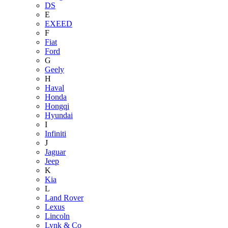
DS
E
EXEED
F
Fiat
Ford
G
Geely
H
Haval
Honda
Hongqi
Hyundai
I
Infiniti
J
Jaguar
Jeep
K
Kia
L
Land Rover
Lexus
Lincoln
Lynk & Co