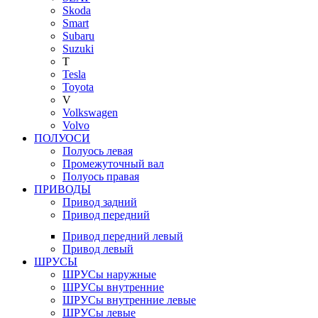
Skoda
Smart
Subaru
Suzuki
T
Tesla
Toyota
V
Volkswagen
Volvo
ПОЛУОСИ
Полуось левая
Промежуточный вал
Полуось правая
ПРИВОДЫ
Привод задний
Привод передний
Привод передний левый
Привод левый
ШРУСЫ
ШРУСы наружные
ШРУСы внутренние
ШРУСы внутренние левые
ШРУСы левые