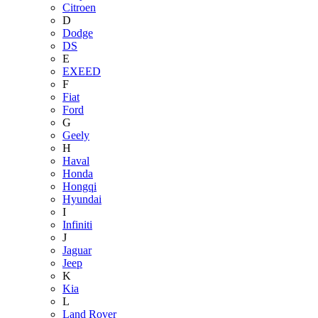
Citroen
D
Dodge
DS
E
EXEED
F
Fiat
Ford
G
Geely
H
Haval
Honda
Hongqi
Hyundai
I
Infiniti
J
Jaguar
Jeep
K
Kia
L
Land Rover