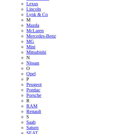
Lexus
Lincoln
Lynk & Co
M
Mazda
McLaren
Mercedes-Benz
MG
Mini
Mitsubishi
N
Nissan
O
Opel
P
Peugeot
Pontiac
Porsche
R
RAM
Renault
S
Saab
Saturn
SEAT