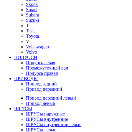
Skoda
Smart
Subaru
Suzuki
T
Tesla
Toyota
V
Volkswagen
Volvo
ПОЛУОСИ
Полуось левая
Промежуточный вал
Полуось правая
ПРИВОДЫ
Привод задний
Привод передний
Привод передний левый
Привод левый
ШРУСЫ
ШРУСы наружные
ШРУСы внутренние
ШРУСы внутренние левые
ШРУСы левые