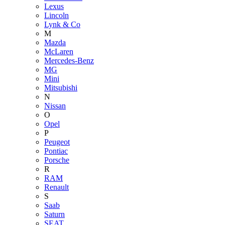
Lexus
Lincoln
Lynk & Co
M
Mazda
McLaren
Mercedes-Benz
MG
Mini
Mitsubishi
N
Nissan
O
Opel
P
Peugeot
Pontiac
Porsche
R
RAM
Renault
S
Saab
Saturn
SEAT