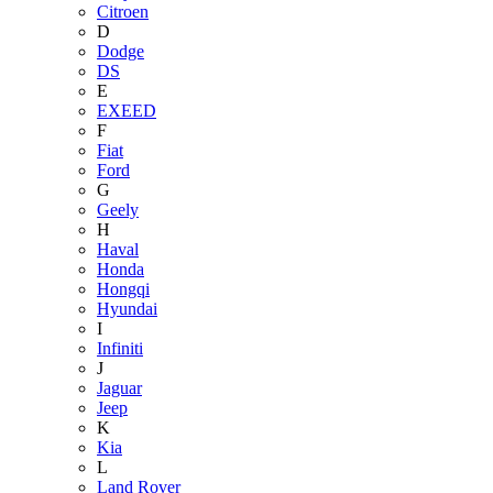
Citroen
D
Dodge
DS
E
EXEED
F
Fiat
Ford
G
Geely
H
Haval
Honda
Hongqi
Hyundai
I
Infiniti
J
Jaguar
Jeep
K
Kia
L
Land Rover