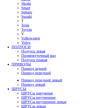
Skoda
Smart
Subaru
Suzuki
T
Tesla
Toyota
V
Volkswagen
Volvo
ПОЛУОСИ
Полуось левая
Промежуточный вал
Полуось правая
ПРИВОДЫ
Привод задний
Привод передний
Привод передний левый
Привод левый
ШРУСЫ
ШРУСы наружные
ШРУСы внутренние
ШРУСы внутренние левые
ШРУСы левые