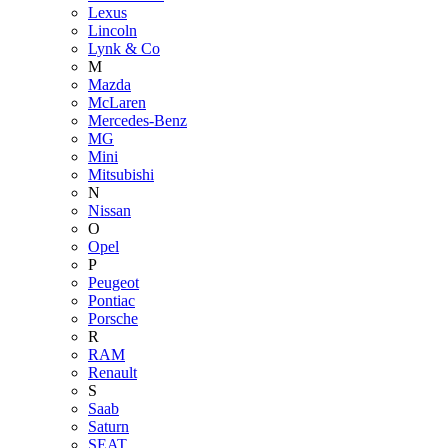
Lexus
Lincoln
Lynk & Co
M
Mazda
McLaren
Mercedes-Benz
MG
Mini
Mitsubishi
N
Nissan
O
Opel
P
Peugeot
Pontiac
Porsche
R
RAM
Renault
S
Saab
Saturn
SEAT