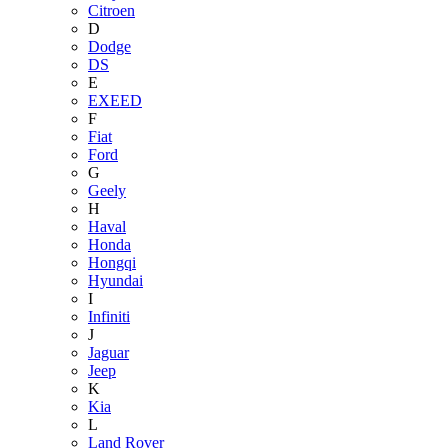
Citroen
D
Dodge
DS
E
EXEED
F
Fiat
Ford
G
Geely
H
Haval
Honda
Hongqi
Hyundai
I
Infiniti
J
Jaguar
Jeep
K
Kia
L
Land Rover