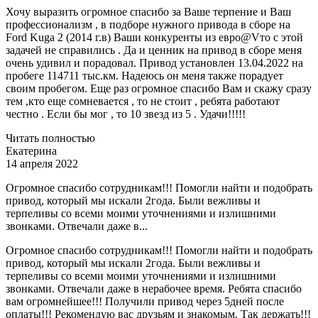
Хочу выразить огромное спасибо за Ваше терпение и Ваш
профессионализм , в подборе нужного привода в сборе на
Ford Kuga 2 (2014 г.в) Ваши конкуренты из евро@Vто с этой
задачей не справились . Да и ценник на привод в сборе меня
очень удивил и порадовал. Привод установлен 13.04.2022 на
пробеге 114711 тыс.км. Надеюсь он меня также порадует
своим пробегом. Еще раз огромное спасибо Вам и скажу сразу
тем ,кто еще сомневается , то не стоит , ребята работают
честно . Если бы мог , то 10 звезд из 5 . Удачи!!!!!
Читать полностью
Екатерина
14 апреля 2022
Огромное спасибо сотрудникам!!! Помогли найти и подобрать
привод, который мы искали 2года. Были вежливы и
терпеливы со всеми моими уточнениями и излишними
звонками. Отвечали даже в...
Огромное спасибо сотрудникам!!! Помогли найти и подобрать
привод, который мы искали 2года. Были вежливы и
терпеливы со всеми моими уточнениями и излишними
звонками. Отвечали даже в нерабочее время. Ребята спасибо
вам огромнейшее!!! Получили привод через 5дней после
оплаты!!! Рекомендую вас друзьям и знакомым. Так держать!!!