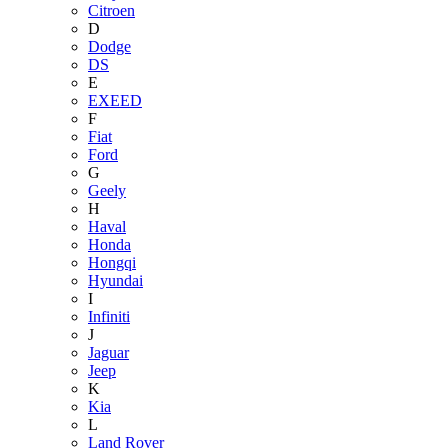
Citroen
D
Dodge
DS
E
EXEED
F
Fiat
Ford
G
Geely
H
Haval
Honda
Hongqi
Hyundai
I
Infiniti
J
Jaguar
Jeep
K
Kia
L
Land Rover