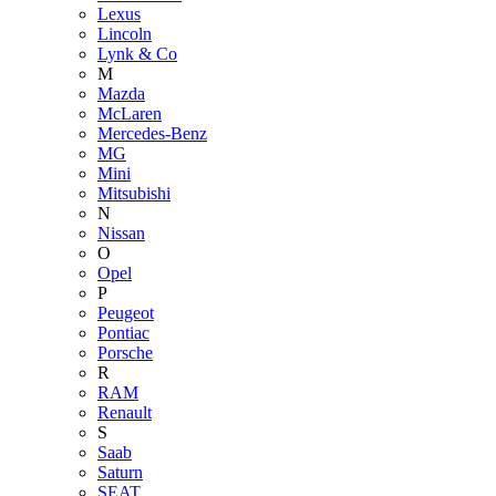
Lexus
Lincoln
Lynk & Co
M
Mazda
McLaren
Mercedes-Benz
MG
Mini
Mitsubishi
N
Nissan
O
Opel
P
Peugeot
Pontiac
Porsche
R
RAM
Renault
S
Saab
Saturn
SEAT