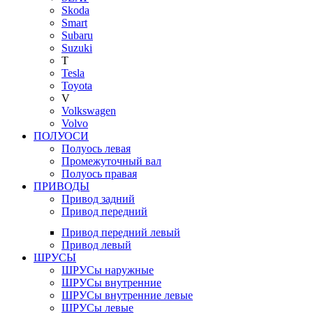
Skoda
Smart
Subaru
Suzuki
T
Tesla
Toyota
V
Volkswagen
Volvo
ПОЛУОСИ
Полуось левая
Промежуточный вал
Полуось правая
ПРИВОДЫ
Привод задний
Привод передний
Привод передний левый
Привод левый
ШРУСЫ
ШРУСы наружные
ШРУСы внутренние
ШРУСы внутренние левые
ШРУСы левые