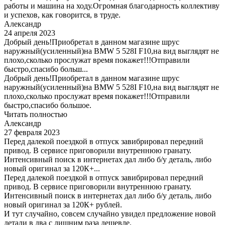
работы и машина на ходу.Огромная благодарность коллективу
и успехов, как говорится, в труде.
Александр
24 апреля 2023
Добрый день!Приобретал в данном магазине шрус
наружный(усиленный)на BMW 5 528I F10,на вид выглядят не
плохо,сколько прослужат время покажет!!!Отправили
быстро,спасибо больш...
Добрый день!Приобретал в данном магазине шрус
наружный(усиленный)на BMW 5 528I F10,на вид выглядят не
плохо,сколько прослужат время покажет!!!Отправили
быстро,спасибо большое.
Читать полностью
Александр
27 февраля 2023
Перед далекой поездкой в отпуск завибрировал передний
привод. В сервисе приговорили внутреннюю гранату.
Интенсивный поиск в интернетах дал либо б/у деталь, либо
новый оригинал за 120К+...
Перед далекой поездкой в отпуск завибрировал передний
привод. В сервисе приговорили внутреннюю гранату.
Интенсивный поиск в интернетах дал либо б/у деталь, либо
новый оригинал за 120К+ рублей.
И тут случайно, совсем случайно увидел предложение новой
детали в два с лишним раза дешевле.