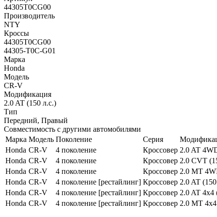
44305T0CG00
Производитель
NTY
Кроссы
44305T0CG00
44305-T0C-G01
Марка
Honda
Модель
CR-V
Модификация
2.0 AT (150 л.с.)
Тип
Передний, Правый
Совместимость с другими автомобилями
Марка
Модель
Поколение
Серия
Модифика
Honda
CR-V
4 поколение
Кроссовер
2.0 AT 4WD 
Honda
CR-V
4 поколение
Кроссовер
2.0 CVT (15
Honda
CR-V
4 поколение
Кроссовер
2.0 MT 4WD
Honda
CR-V
4 поколение [рестайлинг]
Кроссовер
2.0 AT (150 
Honda
CR-V
4 поколение [рестайлинг]
Кроссовер
2.0 AT 4x4 
Honda
CR-V
4 поколение [рестайлинг]
Кроссовер
2.0 MT 4x4 