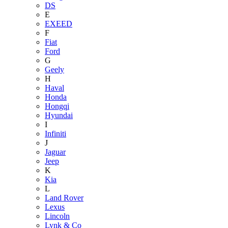
DS
E
EXEED
F
Fiat
Ford
G
Geely
H
Haval
Honda
Hongqi
Hyundai
I
Infiniti
J
Jaguar
Jeep
K
Kia
L
Land Rover
Lexus
Lincoln
Lynk & Co