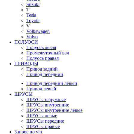
Suzuki
T
Tesla
Toyota
V
Volkswagen
Volvo
ПОЛУОСИ
Полуось левая
Промежуточный вал
Полуось правая
ПРИВОДЫ
Привод задний
Привод передний
Привод передний левый
Привод левый
ШРУСЫ
ШРУСы наружные
ШРУСы внутренние
ШРУСы внутренние левые
ШРУСы левые
ШРУСы передние
ШРУСы правые
Запрос по vin