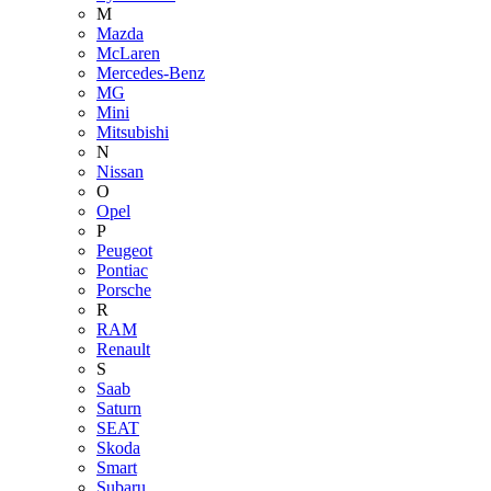
M
Mazda
McLaren
Mercedes-Benz
MG
Mini
Mitsubishi
N
Nissan
O
Opel
P
Peugeot
Pontiac
Porsche
R
RAM
Renault
S
Saab
Saturn
SEAT
Skoda
Smart
Subaru