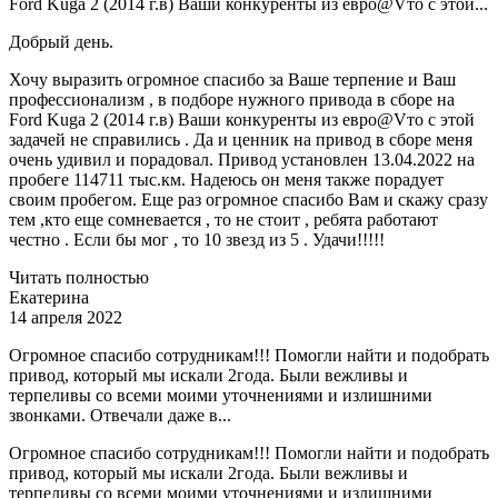
Ford Kuga 2 (2014 г.в) Ваши конкуренты из евро@Vто с этой...
Добрый день.
Хочу выразить огромное спасибо за Ваше терпение и Ваш
профессионализм , в подборе нужного привода в сборе на
Ford Kuga 2 (2014 г.в) Ваши конкуренты из евро@Vто с этой
задачей не справились . Да и ценник на привод в сборе меня
очень удивил и порадовал. Привод установлен 13.04.2022 на
пробеге 114711 тыс.км. Надеюсь он меня также порадует
своим пробегом. Еще раз огромное спасибо Вам и скажу сразу
тем ,кто еще сомневается , то не стоит , ребята работают
честно . Если бы мог , то 10 звезд из 5 . Удачи!!!!!
Читать полностью
Екатерина
14 апреля 2022
Огромное спасибо сотрудникам!!! Помогли найти и подобрать
привод, который мы искали 2года. Были вежливы и
терпеливы со всеми моими уточнениями и излишними
звонками. Отвечали даже в...
Огромное спасибо сотрудникам!!! Помогли найти и подобрать
привод, который мы искали 2года. Были вежливы и
терпеливы со всеми моими уточнениями и излишними