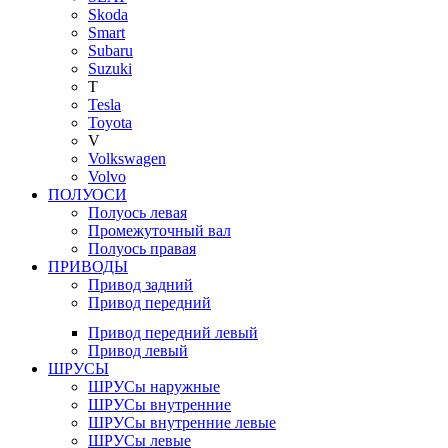
Skoda
Smart
Subaru
Suzuki
T
Tesla
Toyota
V
Volkswagen
Volvo
ПОЛУОСИ
Полуось левая
Промежуточный вал
Полуось правая
ПРИВОДЫ
Привод задний
Привод передний
Привод передний левый
Привод левый
ШРУСЫ
ШРУСы наружные
ШРУСы внутренние
ШРУСы внутренние левые
ШРУСы левые