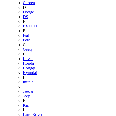
Citroen
D
Dodge
DS
E
EXEED
F
Fiat
Ford
G
Geely
H
Haval
Honda
Hongqi
Hyundai
I
Infiniti
J
Jaguar
Jeep
K
Kia
L
Land Rover