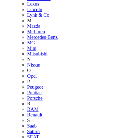
Lexus
Lincoln
Lynk & Co
M
Mazda
McLaren
Mercedes-Benz
MG
Mini
Mitsubishi
N
Nissan
O
Opel
P
Peugeot
Pontiac
Porsche
R
RAM
Renault
S
Saab
Saturn
SEAT