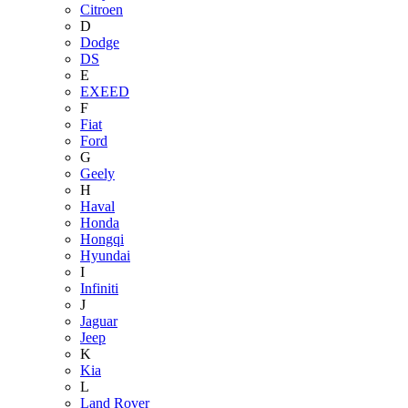
Citroen
D
Dodge
DS
E
EXEED
F
Fiat
Ford
G
Geely
H
Haval
Honda
Hongqi
Hyundai
I
Infiniti
J
Jaguar
Jeep
K
Kia
L
Land Rover