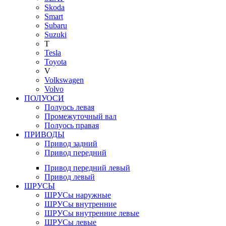
Skoda
Smart
Subaru
Suzuki
T
Tesla
Toyota
V
Volkswagen
Volvo
ПОЛУОСИ
Полуось левая
Промежуточный вал
Полуось правая
ПРИВОДЫ
Привод задний
Привод передний
Привод передний левый
Привод левый
ШРУСЫ
ШРУСы наружные
ШРУСы внутренние
ШРУСы внутренние левые
ШРУСы левые