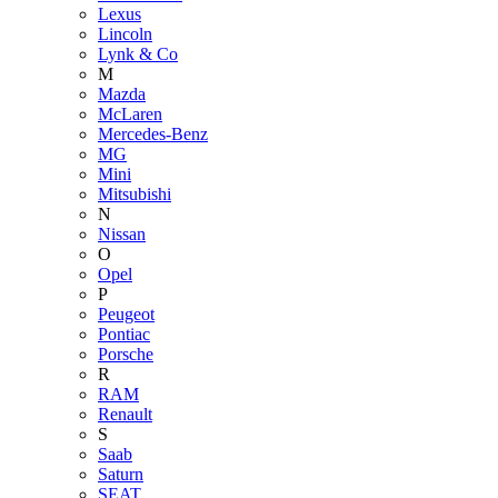
Lexus
Lincoln
Lynk & Co
M
Mazda
McLaren
Mercedes-Benz
MG
Mini
Mitsubishi
N
Nissan
O
Opel
P
Peugeot
Pontiac
Porsche
R
RAM
Renault
S
Saab
Saturn
SEAT