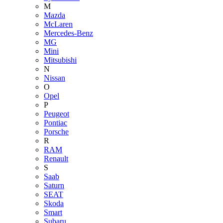
M
Mazda
McLaren
Mercedes-Benz
MG
Mini
Mitsubishi
N
Nissan
O
Opel
P
Peugeot
Pontiac
Porsche
R
RAM
Renault
S
Saab
Saturn
SEAT
Skoda
Smart
Subaru