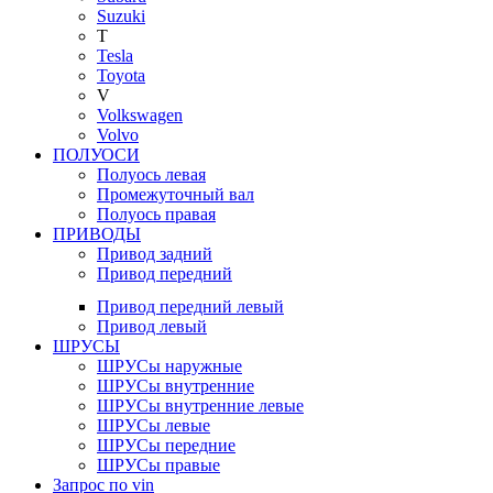
Suzuki
T
Tesla
Toyota
V
Volkswagen
Volvo
ПОЛУОСИ
Полуось левая
Промежуточный вал
Полуось правая
ПРИВОДЫ
Привод задний
Привод передний
Привод передний левый
Привод левый
ШРУСЫ
ШРУСы наружные
ШРУСы внутренние
ШРУСы внутренние левые
ШРУСы левые
ШРУСы передние
ШРУСы правые
Запрос по vin