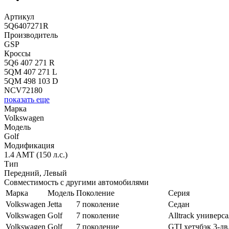
Артикул
5Q6407271R
Производитель
GSP
Кроссы
5Q6 407 271 R
5QM 407 271 L
5QM 498 103 D
NCV72180
показать еще
Марка
Volkswagen
Модель
Golf
Модификация
1.4 AMT (150 л.с.)
Тип
Передний, Левый
Совместимость с другими автомобилями
Марка
Модель
Поколение
Серия
Volkswagen
Jetta
7 поколение
Седан
Volkswagen
Golf
7 поколение
Alltrack универса
Volkswagen
Golf
7 поколение
GTI хетчбэк 3-дв