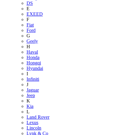
DS
E
EXEED
F
Fiat
Ford
G
Geely
H
Haval
Honda
Hongqi
Hyundai
I
Infiniti
J
Jaguar
Jeep
K
Kia
L
Land Rover
Lexus
Lincoln
Lynk & Co