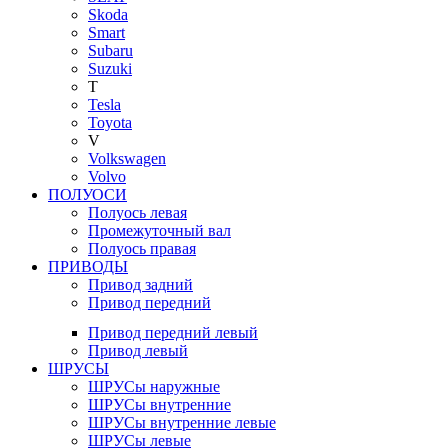
Skoda
Smart
Subaru
Suzuki
T
Tesla
Toyota
V
Volkswagen
Volvo
ПОЛУОСИ
Полуось левая
Промежуточный вал
Полуось правая
ПРИВОДЫ
Привод задний
Привод передний
Привод передний левый
Привод левый
ШРУСЫ
ШРУСы наружные
ШРУСы внутренние
ШРУСы внутренние левые
ШРУСы левые