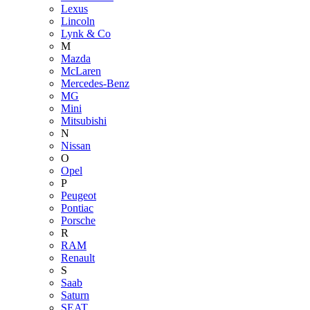
Lexus
Lincoln
Lynk & Co
M
Mazda
McLaren
Mercedes-Benz
MG
Mini
Mitsubishi
N
Nissan
O
Opel
P
Peugeot
Pontiac
Porsche
R
RAM
Renault
S
Saab
Saturn
SEAT