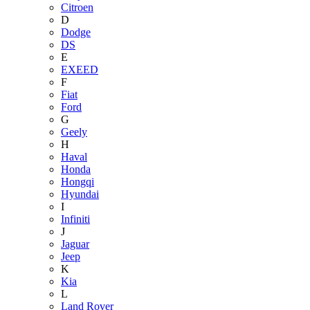
Citroen
D
Dodge
DS
E
EXEED
F
Fiat
Ford
G
Geely
H
Haval
Honda
Hongqi
Hyundai
I
Infiniti
J
Jaguar
Jeep
K
Kia
L
Land Rover