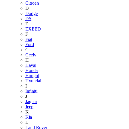
Citroen
D
Dodge
DS
E
EXEED
F
Fiat
Ford
G
Geely
H
Haval
Honda
Hongqi
Hyundai
I
Infiniti
J
Jaguar
Jeep
K
Kia
L
Land Rover