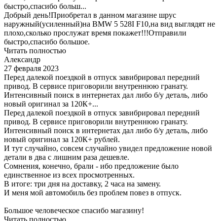
быстро,спасибо больш...
Добрый день!Приобретал в данном магазине шрус
наружный(усиленный)на BMW 5 528I F10,на вид выглядят не
плохо,сколько прослужат время покажет!!!Отправили
быстро,спасибо большое.
Читать полностью
Александр
27 февраля 2023
Перед далекой поездкой в отпуск завибрировал передний
привод. В сервисе приговорили внутреннюю гранату.
Интенсивный поиск в интернетах дал либо б/у деталь, либо
новый оригинал за 120К+...
Перед далекой поездкой в отпуск завибрировал передний
привод. В сервисе приговорили внутреннюю гранату.
Интенсивный поиск в интернетах дал либо б/у деталь, либо
новый оригинал за 120К+ рублей.
И тут случайно, совсем случайно увидел предложение новой
детали в два с лишним раза дешевле.
Сомнения, конечно, брали - ибо предложение было
единственное из всех просмотренных.
В итоге: три дня на доставку, 2 часа на замену.
И меня мой автомобиль без проблем повез в отпуск.
Большое человеческое спасибо магазину!
Читать полностью