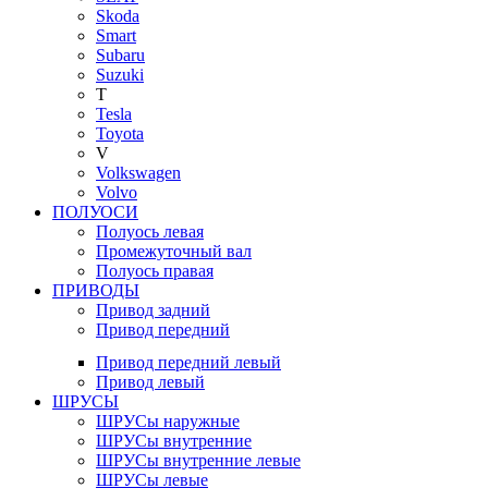
Skoda
Smart
Subaru
Suzuki
T
Tesla
Toyota
V
Volkswagen
Volvo
ПОЛУОСИ
Полуось левая
Промежуточный вал
Полуось правая
ПРИВОДЫ
Привод задний
Привод передний
Привод передний левый
Привод левый
ШРУСЫ
ШРУСы наружные
ШРУСы внутренние
ШРУСы внутренние левые
ШРУСы левые