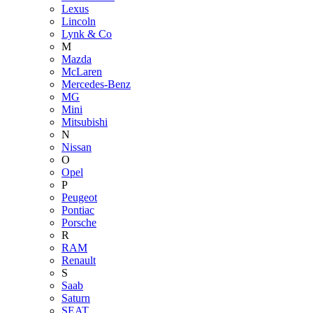
Lexus
Lincoln
Lynk & Co
M
Mazda
McLaren
Mercedes-Benz
MG
Mini
Mitsubishi
N
Nissan
O
Opel
P
Peugeot
Pontiac
Porsche
R
RAM
Renault
S
Saab
Saturn
SEAT